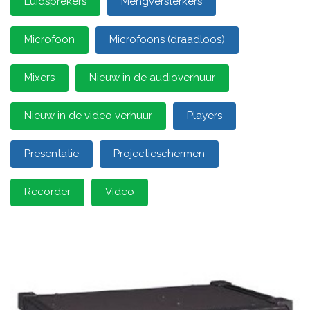
Luidsprekers
Mengversterkers
Microfoon
Microfoons (draadloos)
Mixers
Nieuw in de audioverhuur
Nieuw in de video verhuur
Players
Presentatie
Projectieschermen
Recorder
Video