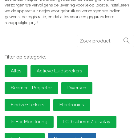
verzorgen we vervolgens de levering voor je op locatie, installeren
we de apparatuur netjes voor gebruik en verzorgen we indien
gewenst de registratie, en dat alles voor een gegarandeerd
schappelijke prijs!
Zoeken
Filter op categorie:
Alles
Actieve Luidsprekers
Beamer - Projector
Diversen
Eindversterkers
Electronics
In Ear Monitoring
LCD scherm / display