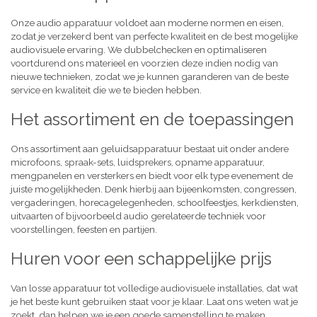
Onze audio apparatuur voldoet aan moderne normen en eisen,
zodat je verzekerd bent van perfecte kwaliteit en de best mogelijke
audiovisuele ervaring. We dubbelchecken en optimaliseren
voortdurend ons materieel en voorzien deze indien nodig van
nieuwe technieken, zodat we je kunnen garanderen van de beste
service en kwaliteit die we te bieden hebben.
Het assortiment en de toepassingen
Ons assortiment aan geluidsapparatuur bestaat uit onder andere
microfoons, spraak-sets, luidsprekers, opname apparatuur,
mengpanelen en versterkers en biedt voor elk type evenement de
juiste mogelijkheden. Denk hierbij aan bijeenkomsten, congressen,
vergaderingen, horecagelegenheden, schoolfeestjes, kerkdiensten,
uitvaarten of bijvoorbeeld audio gerelateerde techniek voor
voorstellingen, feesten en partijen.
Huren voor een schappelijke prijs
Van losse apparatuur tot volledige audiovisuele installaties, dat wat
je het beste kunt gebruiken staat voor je klaar. Laat ons weten wat je
zoekt, dan helpen we je een goede samenstelling te maken,