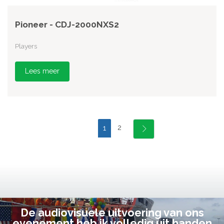
Pioneer - CDJ-2000NXS2
Players
Lees meer
2
1
De audiovisuele uitvoering van ons
evenement heb ik volledig uit handen