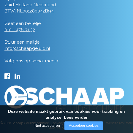
Zuid-Holland Nederland
BTW: NL001280042B94
Geef een belletje:
010 - 476 31 32
Stuur een mailtje:
info@schaapgeluid.nl
Volg ons op social media:
Deze website maakt gebruik van cookies voor tracking en
analyse.
Lees verder
© 2026 Schaap Geluidstechniek -
privacy
-
algemene voorwaarden
-
Website realisatie
Niet accepteren
Accepteer cookies
door Vanderperk Groep