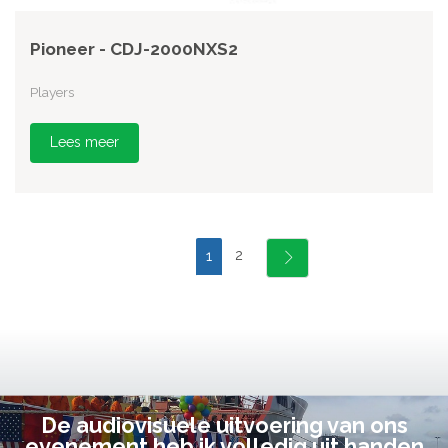
Pioneer - CDJ-2000NXS2
Players
Lees meer
2
1
De audiovisuele uitvoering van ons
evenement heb ik volledig uit handen