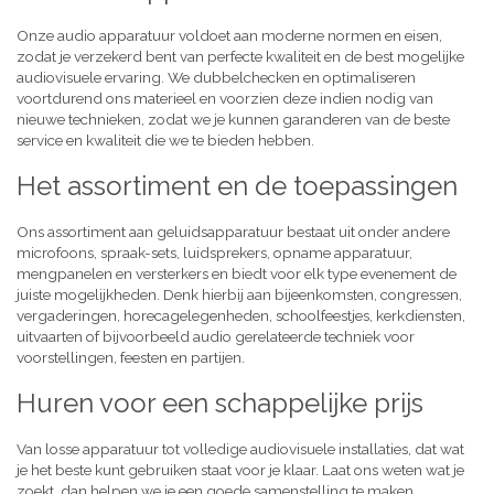
Onze audio apparatuur voldoet aan moderne normen en eisen,
zodat je verzekerd bent van perfecte kwaliteit en de best mogelijke
audiovisuele ervaring. We dubbelchecken en optimaliseren
voortdurend ons materieel en voorzien deze indien nodig van
nieuwe technieken, zodat we je kunnen garanderen van de beste
service en kwaliteit die we te bieden hebben.
Het assortiment en de toepassingen
Ons assortiment aan geluidsapparatuur bestaat uit onder andere
microfoons, spraak-sets, luidsprekers, opname apparatuur,
mengpanelen en versterkers en biedt voor elk type evenement de
juiste mogelijkheden. Denk hierbij aan bijeenkomsten, congressen,
vergaderingen, horecagelegenheden, schoolfeestjes, kerkdiensten,
uitvaarten of bijvoorbeeld audio gerelateerde techniek voor
voorstellingen, feesten en partijen.
Huren voor een schappelijke prijs
Van losse apparatuur tot volledige audiovisuele installaties, dat wat
je het beste kunt gebruiken staat voor je klaar. Laat ons weten wat je
zoekt, dan helpen we je een goede samenstelling te maken,