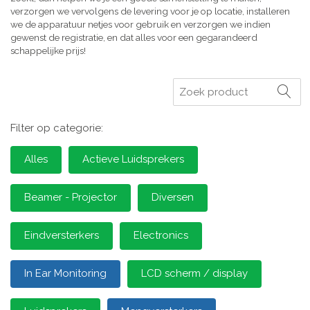
verzorgen we vervolgens de levering voor je op locatie, installeren
we de apparatuur netjes voor gebruik en verzorgen we indien
gewenst de registratie, en dat alles voor een gegarandeerd
schappelijke prijs!
Zoeken
Filter op categorie:
Alles
Actieve Luidsprekers
Beamer - Projector
Diversen
Eindversterkers
Electronics
In Ear Monitoring
LCD scherm / display