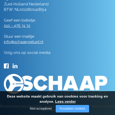
Zuid-Holland Nederland
BTW: NL001280042B94
Geef een belletje:
010 - 476 31 32
Stuur een mailtje:
info@schaapgeluid.nl
Volg ons op social media:
Deze website maakt gebruik van cookies voor tracking en
analyse.
Lees verder
© 2026 Schaap Geluidstechniek -
privacy
-
algemene voorwaarden
-
Website realisatie
Niet accepteren
Accepteer cookies
door Vanderperk Groep