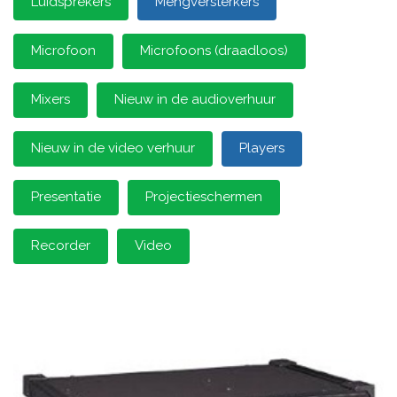
Luidsprekers
Mengversterkers
Microfoon
Microfoons (draadloos)
Mixers
Nieuw in de audioverhuur
Nieuw in de video verhuur
Players
Presentatie
Projectieschermen
Recorder
Video