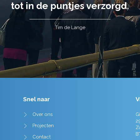
tot in de puntjes verzorgd.
Tim de Lange
Snel naar
V
Over ons
Gi
2
Projecten
Z
B
Contact