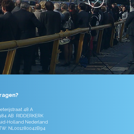
ragen?
eterijstraat 48 A
984 AB RIDDERKERK
uid-Holland Nederland
TW: NL001280042B94