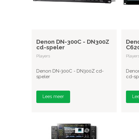
Denon DN-300C - DN300Z
Deno
cd-speler
C620
Players
Player
Denon DN-300C - DN300Z cd-
Denon
speler
cd-sp
Lees meer
Le