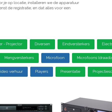
 je op locatie, installeren we de apparatuur
st de registratie, en dat alles voor een
 - Projector
Diversen
Eindversterkers
Elect
Mengversterkers
Microfoon
Microfoons (draadl
video verhuur
Players
Presentatie
Projectie