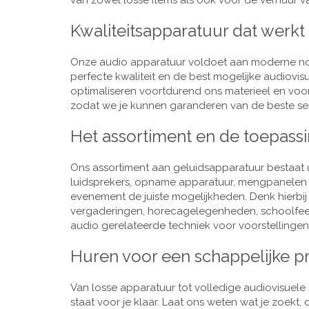
van zowel losse items als ook voor de verhuur van
Kwaliteitsapparatuur dat werkt
Onze audio apparatuur voldoet aan moderne nor
perfecte kwaliteit en de best mogelijke audiovi
optimaliseren voortdurend ons materieel en voo
zodat we je kunnen garanderen van de beste ser
Het assortiment en de toepass
Ons assortiment aan geluidsapparatuur bestaat u
luidsprekers, opname apparatuur, mengpanelen e
evenement de juiste mogelijkheden. Denk hierbi
vergaderingen, horecagelegenheden, schoolfeestj
audio gerelateerde techniek voor voorstellingen,
Huren voor een schappelijke pr
Van losse apparatuur tot volledige audiovisuele i
staat voor je klaar. Laat ons weten wat je zoekt