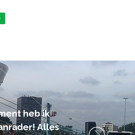
ment heb ik
anrader! Alles