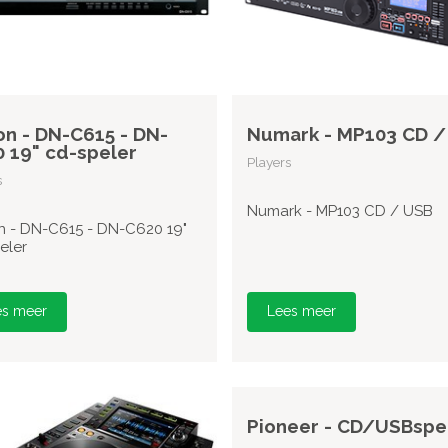
n - DN-C615 - DN-
Numark - MP103 CD /
 19" cd-speler
Players
s
Numark - MP103 CD / USB
 - DN-C615 - DN-C620 19"
eler
es meer
Lees meer
Pioneer - CD/USBspe