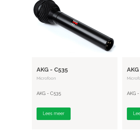
AKG - C535
AKG 
Microfoon
Microf
AKG - C535
AKG -
Lees meer
Le