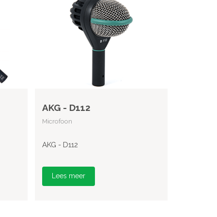
AKG - D112
Microfoon
AKG - D112
Lees meer