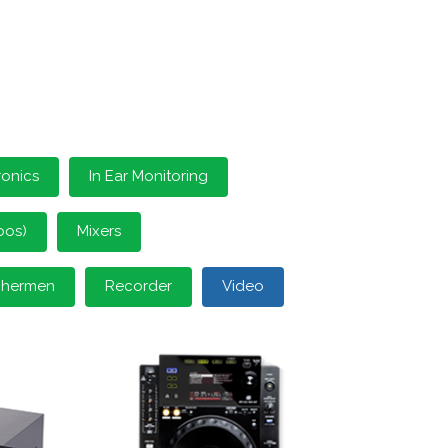
ronics
In Ear Monitoring
oos)
Mixers
schermen
Recorder
Video