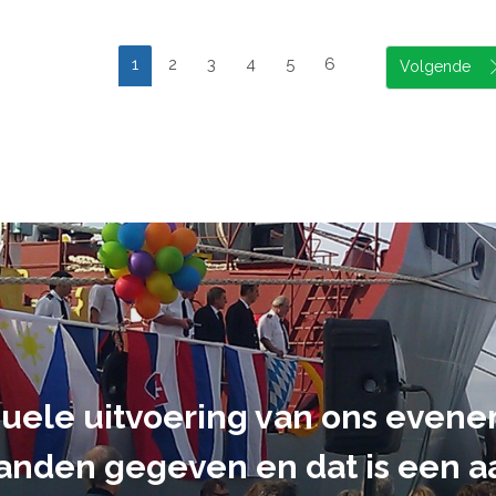
1
2
3
4
5
6
suele uitvoering van ons evene
handen gegeven en dat is een a