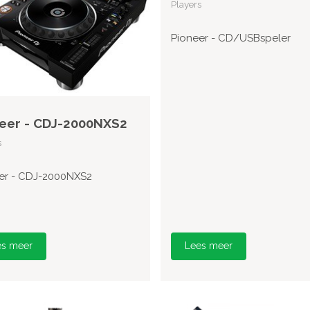
Players
Pioneer - CD/USBspeler
eer - CDJ-2000NXS2
s
er - CDJ-2000NXS2
es meer
Lees meer