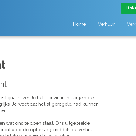
Link
Home
Verhuur
Ver
t
nt
 bijna zover. Je hebt er zin in, maar je moet
grijks. Je weet dat het al geregeld had kunnen
men..
n wat ons te doen staat. Ons uitgebreide
arant voor dé oplossing, middels de verhuur