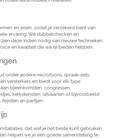
 totale audiovisuele installaties.
men en eisen, zodat je verzekerd bent van
suele ervaring. We dubbelchecken en
rzien deze indien nodig van nieuwe technieken,
vice en kwaliteit die we te bieden hebben.
ingen
it onder andere microfoons, spraak-sets,
n versterkers en biedt voor elk type
j aan bijeenkomsten, congressen,
es, kerkdiensten, uitvaarten of bijvoorbeeld
 feesten en partijen.
ijs
nstallaties, dat wat je het beste kunt gebruiken
, dan helpen we je een goede samenstelling te