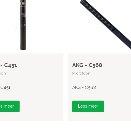
- C451
AKG - C568
oon
Microfoon
 C451
AKG - C568
es meer
Lees meer