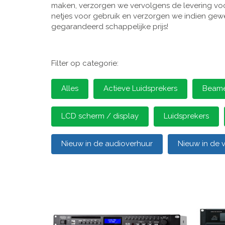
maken, verzorgen we vervolgens de levering voor
netjes voor gebruik en verzorgen we indien gewen
gegarandeerd schappelijke prijs!
Filter op categorie:
Alles
Actieve Luidsprekers
Beamer
LCD scherm / display
Luidsprekers
Nieuw in de audioverhuur
Nieuw in de 