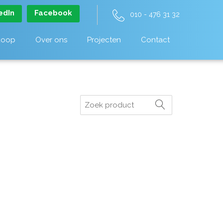
edIn
Facebook
010 - 476 31 32
koop
Over ons
Projecten
Contact
Zoeken