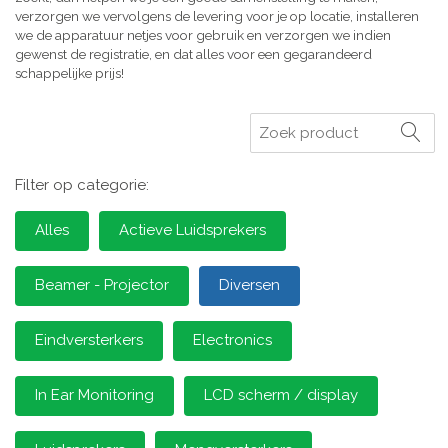
verzorgen we vervolgens de levering voor je op locatie, installeren
we de apparatuur netjes voor gebruik en verzorgen we indien
gewenst de registratie, en dat alles voor een gegarandeerd
schappelijke prijs!
Zoeken
Filter op categorie:
Alles
Actieve Luidsprekers
Beamer - Projector
Diversen
Eindversterkers
Electronics
In Ear Monitoring
LCD scherm / display