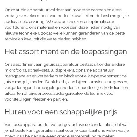
Onze audio apparatuur voldoet aan moderne normen en eisen,
zodat je verzekerd bent van perfecte kwaliteit en de best mogelijke
audiovisuele ervaring. We dubbelchecken en optimaliseren
voortdurend ons materieel en voorzien deze indien nodig van
nieuwe technieken, zodat we je kunnen garanderen van de beste
service en kwaliteit die we te bieden hebben.
Het assortiment en de toepassingen
Ons assortiment aan geluidsapparatuur bestaat uit onder andere
microfoons, spraak-sets, luidsprekers, opname apparatuur,
mengpanelen en versterkers en biedt voor elk type evenement de
juiste mogelijkheden. Denk hierbij aan bijeenkomsten, congressen,
vergaderingen, horecagelegenheden, schoolfeestjes, kerkdiensten,
uitvaarten of bijvoorbeeld audio gerelateerde techniek voor
voorstellingen, feesten en partijen.
Huren voor een schappelijke prijs
Van losse apparatuur tot volledige audiovisuele installaties, dat wat
je het beste kunt gebruiken staat voor je klaar. Laat ons weten wat je
zoekt, dan helpen we je een goede samenstelling te maken,