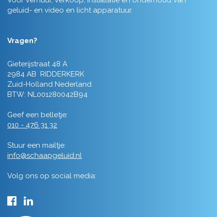
Voor verhuur, verkoop, installatie en onderhoud van
geluid- en video en licht apparatuur.
Vragen?
Gieterijstraat 48 A
2984 AB RIDDERKERK
Zuid-Holland Nederland
BTW: NL001280042B94
Geef een belletje:
010 - 476 31 32
Stuur een mailtje:
info@schaapgeluid.nl
Volg ons op social media: