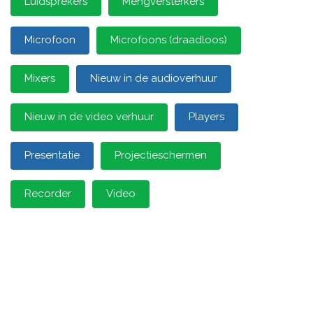
Luidsprekers
Mengversterkers
Microfoon
Microfoons (draadloos)
Mixers
Nieuw in de audioverhuur
Nieuw in de video verhuur
Players
Presentatie
Projectieschermen
Recorder
Video