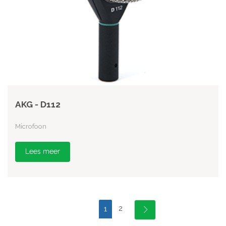
AKG - D112
Microfoon
Lees meer
2
1