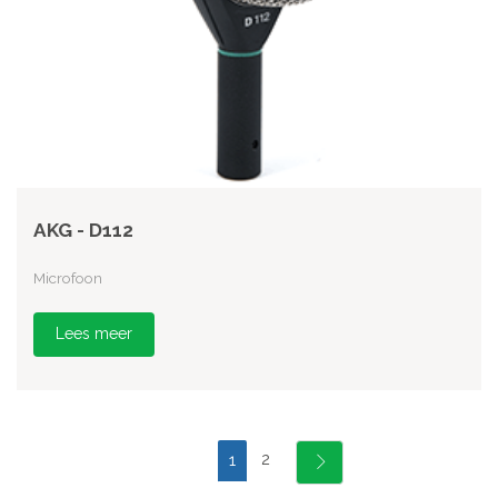
AKG - D112
Microfoon
Lees meer
2
1