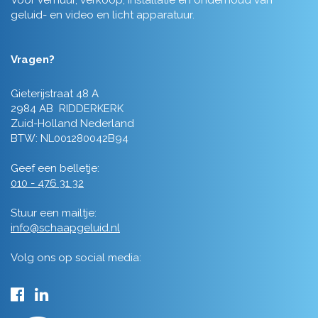
Voor verhuur, verkoop, installatie en onderhoud van
geluid- en video en licht apparatuur.
Vragen?
Gieterijstraat 48 A
2984 AB RIDDERKERK
Zuid-Holland Nederland
BTW: NL001280042B94
Geef een belletje:
010 - 476 31 32
Stuur een mailtje:
info@schaapgeluid.nl
Volg ons op social media: