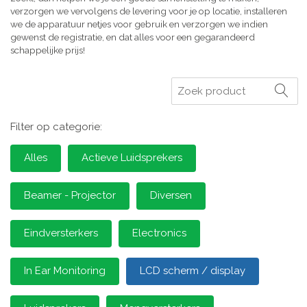
verzorgen we vervolgens de levering voor je op locatie, installeren
we de apparatuur netjes voor gebruik en verzorgen we indien
gewenst de registratie, en dat alles voor een gegarandeerd
schappelijke prijs!
Zoeken
Filter op categorie:
Alles
Actieve Luidsprekers
Beamer - Projector
Diversen
Eindversterkers
Electronics
In Ear Monitoring
LCD scherm / display