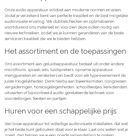
Onze audio apparatuur voldoet aan moderne normen en eisen,
zodat je verzekerd bent van perfecte kwaliteit en de best mogelijke
audiovisuele ervaring. We dubbelchecken en optimaliseren
voortdurend ons materieel en voorzien deze indien nodig van
nieuwe technieken, zodat we je kunnen garanderen van de beste
service en kwaliteit die we te bieden hebben.
Het assortiment en de toepassingen
Ons assortiment aan geluidsapparatuur bestaat uit onder andere
microfoons, spraak-sets, luidsprekers, opname apparatuur,
mengpanelen en versterkers en biedt voor elk type evenement de
juiste mogelijkheden. Denk hierbij aan bijeenkomsten, congressen,
vergaderingen, horecagelegenheden, schoolfeestjes, kerkdiensten,
uitvaarten of bijvoorbeeld audio gerelateerde techniek voor
voorstellingen, feesten en partijen.
Huren voor een schappelijke prijs
Van losse apparatuur tot volledige audiovisuele installaties, dat wat
je het beste kunt gebruiken staat voor je klaar. Laat ons weten wat je
zoekt, dan helpen we je een goede samenstelling te maken,