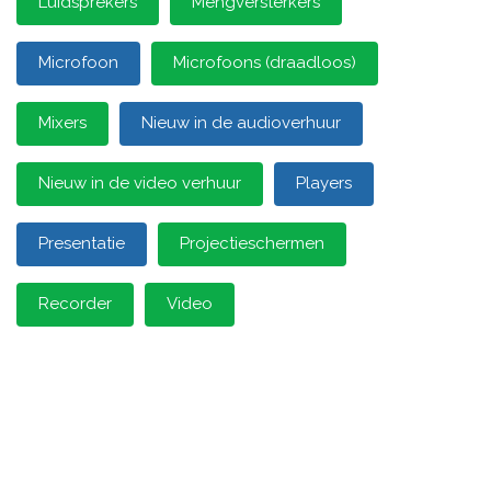
Luidsprekers
Mengversterkers
Microfoon
Microfoons (draadloos)
Mixers
Nieuw in de audioverhuur
Nieuw in de video verhuur
Players
Presentatie
Projectieschermen
Recorder
Video