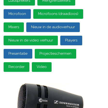
Luidsprekers
Mengversterkers
Microfoon
Microfoons (draadloos)
Mixers
Nieuw in de audioverhuur
Nieuw in de video verhuur
Players
Presentatie
Projectieschermen
Recorder
Video