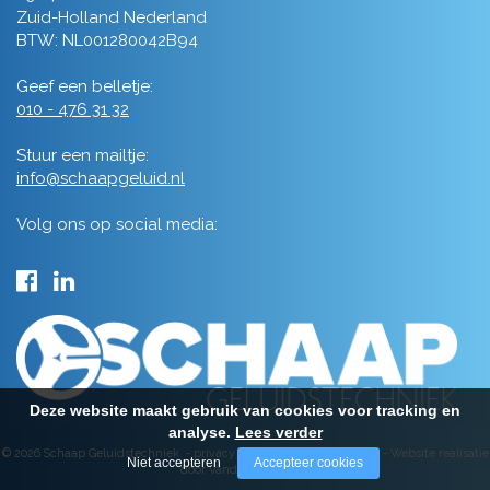
Zuid-Holland Nederland
BTW: NL001280042B94
Geef een belletje:
010 - 476 31 32
Stuur een mailtje:
info@schaapgeluid.nl
Volg ons op social media:
Deze website maakt gebruik van cookies voor tracking en
analyse.
Lees verder
© 2026 Schaap Geluidstechniek -
privacy
-
algemene voorwaarden
-
Website realisatie
Niet accepteren
Accepteer cookies
door Vanderperk Groep