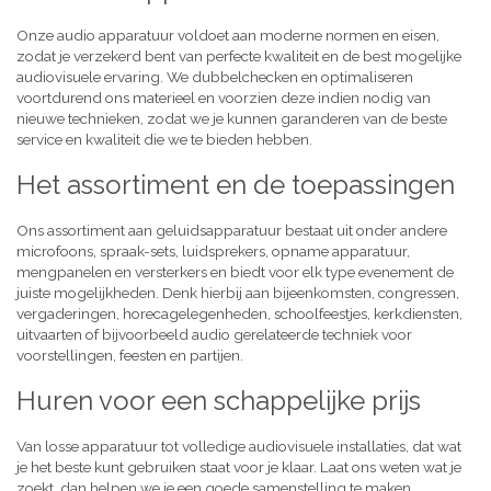
Onze audio apparatuur voldoet aan moderne normen en eisen,
zodat je verzekerd bent van perfecte kwaliteit en de best mogelijke
audiovisuele ervaring. We dubbelchecken en optimaliseren
voortdurend ons materieel en voorzien deze indien nodig van
nieuwe technieken, zodat we je kunnen garanderen van de beste
service en kwaliteit die we te bieden hebben.
Het assortiment en de toepassingen
Ons assortiment aan geluidsapparatuur bestaat uit onder andere
microfoons, spraak-sets, luidsprekers, opname apparatuur,
mengpanelen en versterkers en biedt voor elk type evenement de
juiste mogelijkheden. Denk hierbij aan bijeenkomsten, congressen,
vergaderingen, horecagelegenheden, schoolfeestjes, kerkdiensten,
uitvaarten of bijvoorbeeld audio gerelateerde techniek voor
voorstellingen, feesten en partijen.
Huren voor een schappelijke prijs
Van losse apparatuur tot volledige audiovisuele installaties, dat wat
je het beste kunt gebruiken staat voor je klaar. Laat ons weten wat je
zoekt, dan helpen we je een goede samenstelling te maken,