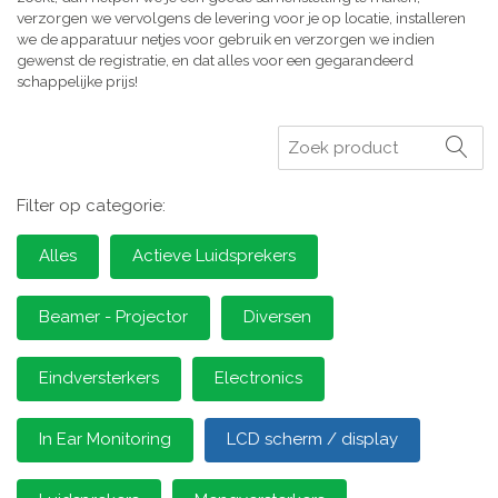
verzorgen we vervolgens de levering voor je op locatie, installeren
we de apparatuur netjes voor gebruik en verzorgen we indien
gewenst de registratie, en dat alles voor een gegarandeerd
schappelijke prijs!
Zoeken
Filter op categorie:
Alles
Actieve Luidsprekers
Beamer - Projector
Diversen
Eindversterkers
Electronics
In Ear Monitoring
LCD scherm / display