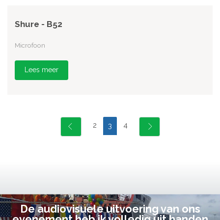
Shure - B52
Microfoon
Lees meer
2
4
3
De audiovisuele uitvoering van ons
evenement heb ik volledig uit handen