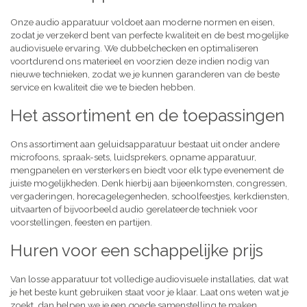
Onze audio apparatuur voldoet aan moderne normen en eisen,
zodat je verzekerd bent van perfecte kwaliteit en de best mogelijke
audiovisuele ervaring. We dubbelchecken en optimaliseren
voortdurend ons materieel en voorzien deze indien nodig van
nieuwe technieken, zodat we je kunnen garanderen van de beste
service en kwaliteit die we te bieden hebben.
Het assortiment en de toepassingen
Ons assortiment aan geluidsapparatuur bestaat uit onder andere
microfoons, spraak-sets, luidsprekers, opname apparatuur,
mengpanelen en versterkers en biedt voor elk type evenement de
juiste mogelijkheden. Denk hierbij aan bijeenkomsten, congressen,
vergaderingen, horecagelegenheden, schoolfeestjes, kerkdiensten,
uitvaarten of bijvoorbeeld audio gerelateerde techniek voor
voorstellingen, feesten en partijen.
Huren voor een schappelijke prijs
Van losse apparatuur tot volledige audiovisuele installaties, dat wat
je het beste kunt gebruiken staat voor je klaar. Laat ons weten wat je
zoekt, dan helpen we je een goede samenstelling te maken,