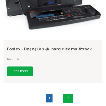
Fostex - D2424LV 24k. hard disk multitrack
Recorder
Lees meer
2
1