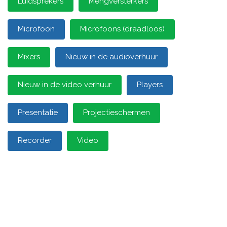
Luidsprekers
Mengversterkers
Microfoon
Microfoons (draadloos)
Mixers
Nieuw in de audioverhuur
Nieuw in de video verhuur
Players
Presentatie
Projectieschermen
Recorder
Video