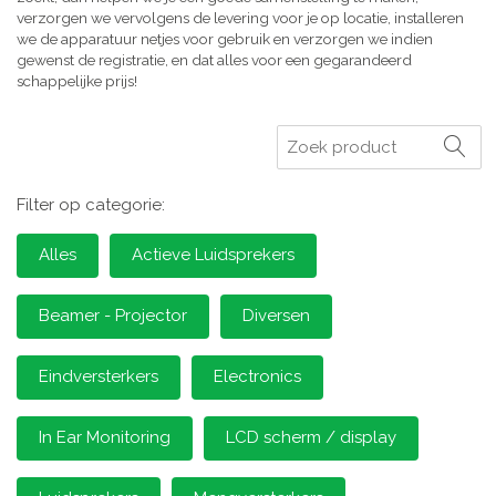
verzorgen we vervolgens de levering voor je op locatie, installeren
we de apparatuur netjes voor gebruik en verzorgen we indien
gewenst de registratie, en dat alles voor een gegarandeerd
schappelijke prijs!
Zoeken
Filter op categorie:
Alles
Actieve Luidsprekers
Beamer - Projector
Diversen
Eindversterkers
Electronics
In Ear Monitoring
LCD scherm / display