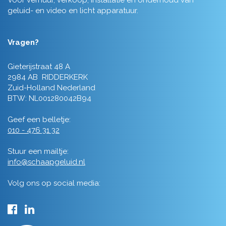
Voor verhuur, verkoop, installatie en onderhoud van
geluid- en video en licht apparatuur.
Vragen?
Gieterijstraat 48 A
2984 AB RIDDERKERK
Zuid-Holland Nederland
BTW: NL001280042B94
Geef een belletje:
010 - 476 31 32
Stuur een mailtje:
info@schaapgeluid.nl
Volg ons op social media: