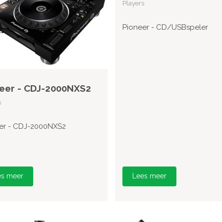
Players
Pioneer - CD/USBspeler
eer - CDJ-2000NXS2
s
er - CDJ-2000NXS2
es meer
Lees meer