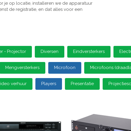
 je op locatie, installeren we de apparatuur
st de registratie, en dat alles voor een
 - Projector
Diversen
Eindversterkers
Elect
Mengversterkers
Microfoon
Microfoons (draadl
video verhuur
Players
Presentatie
Projectie