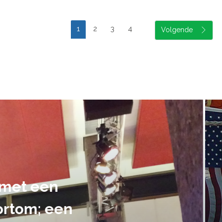
1
2
3
4
suele uitvoering van ons evene
handen gegeven en dat is een a