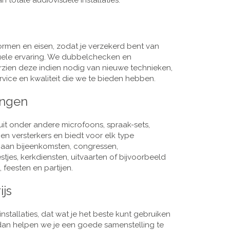
 totale audiovisuele installaties.
men en eisen, zodat je verzekerd bent van
suele ervaring. We dubbelchecken en
rzien deze indien nodig van nieuwe technieken,
vice en kwaliteit die we te bieden hebben.
ingen
it onder andere microfoons, spraak-sets,
n versterkers en biedt voor elk type
j aan bijeenkomsten, congressen,
es, kerkdiensten, uitvaarten of bijvoorbeeld
 feesten en partijen.
ijs
nstallaties, dat wat je het beste kunt gebruiken
, dan helpen we je een goede samenstelling te