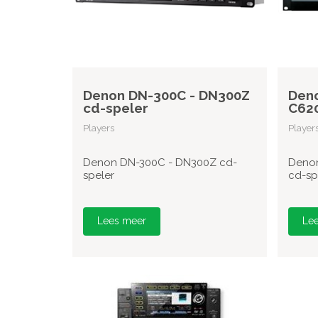
Denon DN-300C - DN300Z
Deno
cd-speler
C620
Players
Player
Denon DN-300C - DN300Z cd-
Denon
speler
cd-sp
Lees meer
Le