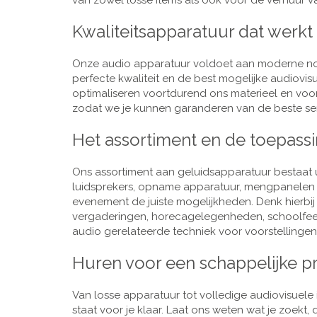
van zowel losse items als ook voor de verhuur van
Kwaliteitsapparatuur dat werkt
Onze audio apparatuur voldoet aan moderne nor
perfecte kwaliteit en de best mogelijke audiovi
optimaliseren voortdurend ons materieel en voo
zodat we je kunnen garanderen van de beste ser
Het assortiment en de toepass
Ons assortiment aan geluidsapparatuur bestaat u
luidsprekers, opname apparatuur, mengpanelen e
evenement de juiste mogelijkheden. Denk hierbi
vergaderingen, horecagelegenheden, schoolfeestj
audio gerelateerde techniek voor voorstellingen,
Huren voor een schappelijke pr
Van losse apparatuur tot volledige audiovisuele i
staat voor je klaar. Laat ons weten wat je zoekt