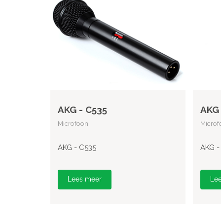
AKG - C535
AKG 
Microfoon
Microf
AKG - C535
AKG -
Lees meer
Le