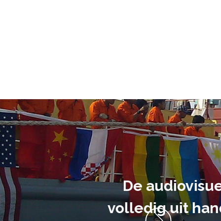
ment heb ik
anrader! Alles