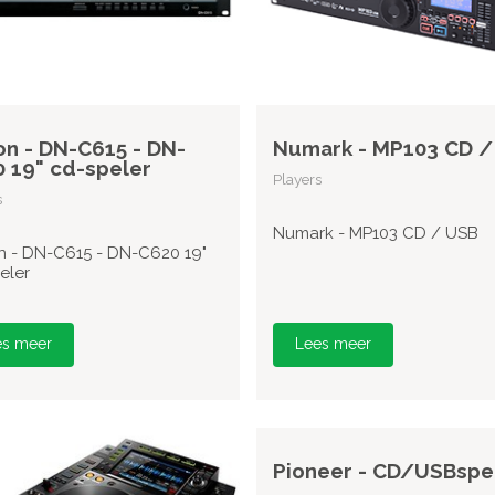
n - DN-C615 - DN-
Numark - MP103 CD /
 19" cd-speler
Players
s
Numark - MP103 CD / USB
 - DN-C615 - DN-C620 19"
eler
es meer
Lees meer
Pioneer - CD/USBspe