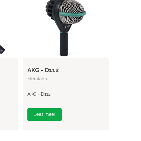
AKG - D112
Microfoon
AKG - D112
Lees meer