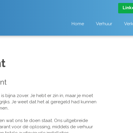
Link
Home
Verhuur
Ver
t
nt
 bijna zover. Je hebt er zin in, maar je moet
grijks. Je weet dat het al geregeld had kunnen
men..
n wat ons te doen staat. Ons uitgebreide
arant voor dé oplossing, middels de verhuur