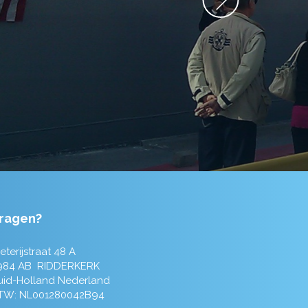
ragen?
eterijstraat 48 A
984 AB RIDDERKERK
uid-Holland Nederland
TW: NL001280042B94