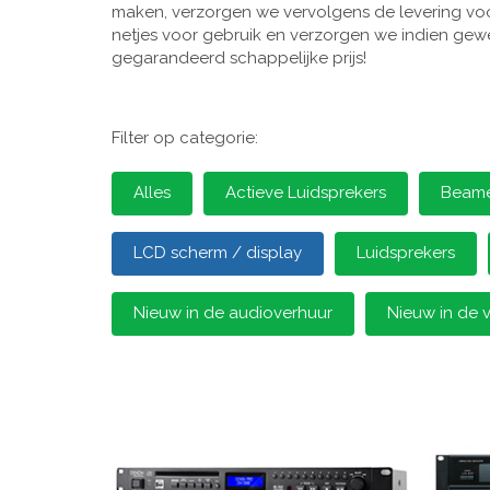
maken, verzorgen we vervolgens de levering voor
netjes voor gebruik en verzorgen we indien gewen
gegarandeerd schappelijke prijs!
Filter op categorie:
Alles
Actieve Luidsprekers
Beamer
LCD scherm / display
Luidsprekers
Nieuw in de audioverhuur
Nieuw in de 