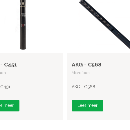
- C451
AKG - C568
oon
Microfoon
 C451
AKG - C568
es meer
Lees meer