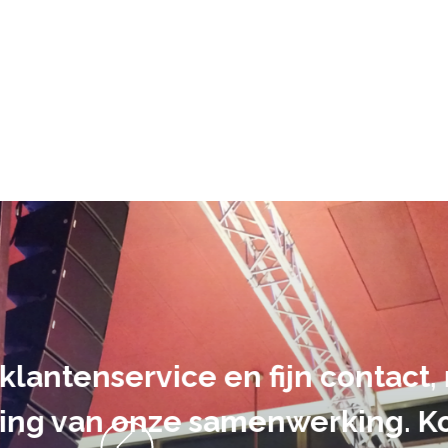
De audiovi
volledig uit 