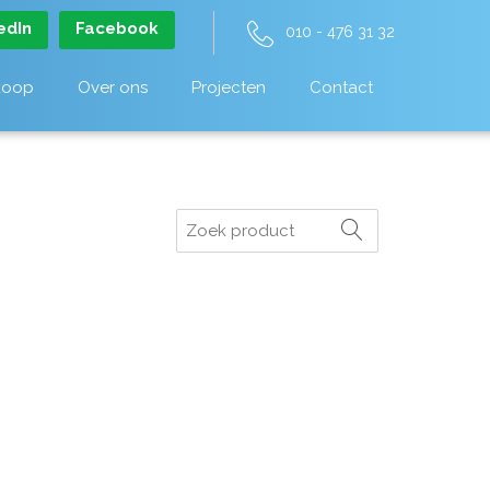
edIn
Facebook
010 - 476 31 32
koop
Over ons
Projecten
Contact
Zoeken