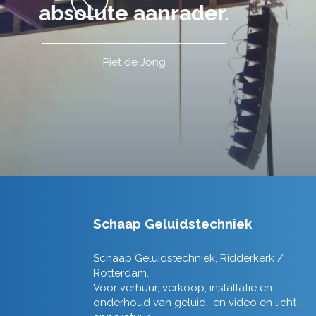
Schaap Geluidstechniek
Schaap Geluidstechniek, Ridderkerk /
Rotterdam.
Voor verhuur, verkoop, installatie en
onderhoud van geluid- en video en licht