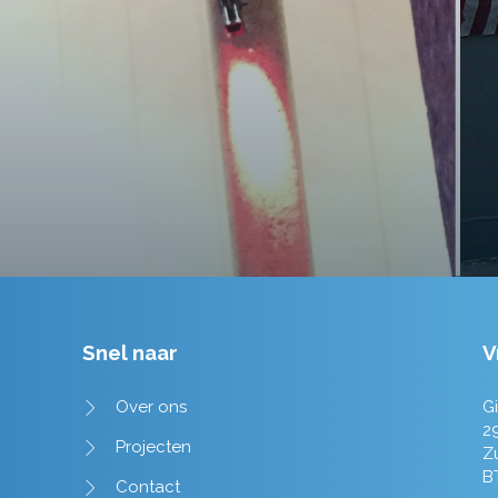
tot in de puntjes verzorgd.
Tim de Lange
Snel naar
V
Over ons
Gi
2
Projecten
Z
B
Contact