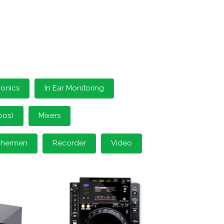
ronics
In Ear Monitoring
oos)
Mixers
schermen
Recorder
Video