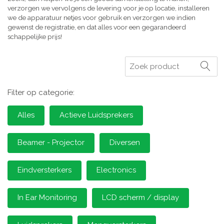
verzorgen we vervolgens de levering voor je op locatie, installeren
we de apparatuur netjes voor gebruik en verzorgen we indien
gewenst de registratie, en dat alles voor een gegarandeerd
schappelijke prijs!
Zoeken
Filter op categorie:
Alles
Actieve Luidsprekers
Beamer - Projector
Diversen
Eindversterkers
Electronics
In Ear Monitoring
LCD scherm / display