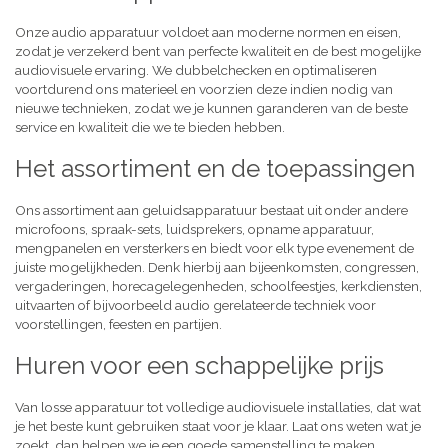
Onze audio apparatuur voldoet aan moderne normen en eisen,
zodat je verzekerd bent van perfecte kwaliteit en de best mogelijke
audiovisuele ervaring. We dubbelchecken en optimaliseren
voortdurend ons materieel en voorzien deze indien nodig van
nieuwe technieken, zodat we je kunnen garanderen van de beste
service en kwaliteit die we te bieden hebben.
Het assortiment en de toepassingen
Ons assortiment aan geluidsapparatuur bestaat uit onder andere
microfoons, spraak-sets, luidsprekers, opname apparatuur,
mengpanelen en versterkers en biedt voor elk type evenement de
juiste mogelijkheden. Denk hierbij aan bijeenkomsten, congressen,
vergaderingen, horecagelegenheden, schoolfeestjes, kerkdiensten,
uitvaarten of bijvoorbeeld audio gerelateerde techniek voor
voorstellingen, feesten en partijen.
Huren voor een schappelijke prijs
Van losse apparatuur tot volledige audiovisuele installaties, dat wat
je het beste kunt gebruiken staat voor je klaar. Laat ons weten wat je
zoekt, dan helpen we je een goede samenstelling te maken,