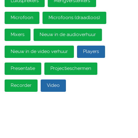
Luidsprekers
Mengversterkers
Microfoon
Microfoons (draadloos)
Mixers
Nieuw in de audioverhuur
Nieuw in de video verhuur
Players
Presentatie
Projectieschermen
Recorder
Video