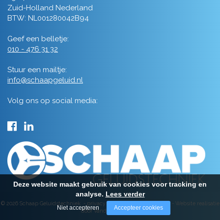
Zuid-Holland Nederland
BTW: NL001280042B94
Geef een belletje:
010 - 476 31 32
Stuur een mailtje:
info@schaapgeluid.nl
Volg ons op social media:
Deze website maakt gebruik van cookies voor tracking en
analyse.
Lees verder
© 2026 Schaap Geluidstechniek -
privacy
-
algemene voorwaarden
-
Website realisatie
Niet accepteren
Accepteer cookies
door Vanderperk Groep