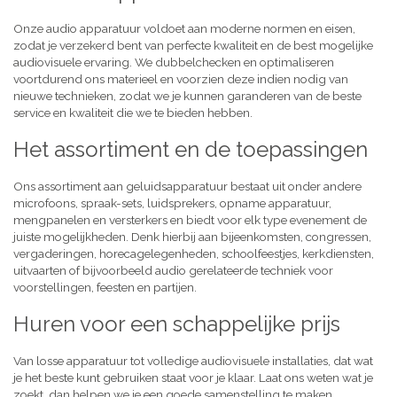
Onze audio apparatuur voldoet aan moderne normen en eisen,
zodat je verzekerd bent van perfecte kwaliteit en de best mogelijke
audiovisuele ervaring. We dubbelchecken en optimaliseren
voortdurend ons materieel en voorzien deze indien nodig van
nieuwe technieken, zodat we je kunnen garanderen van de beste
service en kwaliteit die we te bieden hebben.
Het assortiment en de toepassingen
Ons assortiment aan geluidsapparatuur bestaat uit onder andere
microfoons, spraak-sets, luidsprekers, opname apparatuur,
mengpanelen en versterkers en biedt voor elk type evenement de
juiste mogelijkheden. Denk hierbij aan bijeenkomsten, congressen,
vergaderingen, horecagelegenheden, schoolfeestjes, kerkdiensten,
uitvaarten of bijvoorbeeld audio gerelateerde techniek voor
voorstellingen, feesten en partijen.
Huren voor een schappelijke prijs
Van losse apparatuur tot volledige audiovisuele installaties, dat wat
je het beste kunt gebruiken staat voor je klaar. Laat ons weten wat je
zoekt, dan helpen we je een goede samenstelling te maken,