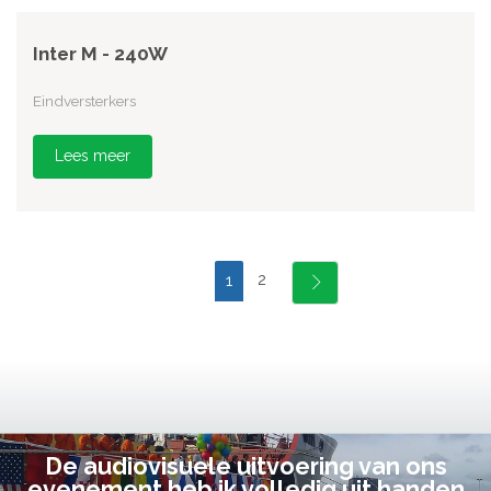
Inter M - 240W
Eindversterkers
Lees meer
2
1
De audiovisuele uitvoering van ons
evenement heb ik volledig uit handen