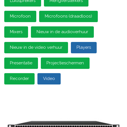
Luidsprekers
Mengversterkers
Microfoon
Microfoons (draadloos)
Mixers
Nieuw in de audioverhuur
Nieuw in de video verhuur
Players
Presentatie
Projectieschermen
Recorder
Video