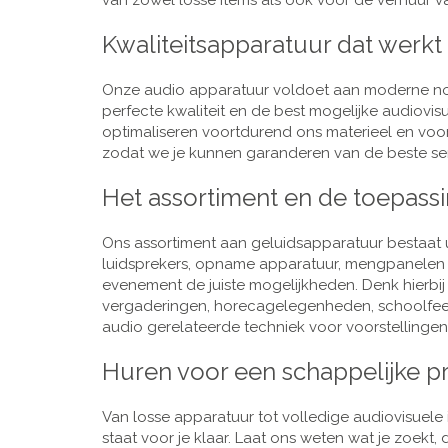
van zowel losse items als ook voor de verhuur van
Kwaliteitsapparatuur dat werkt
Onze audio apparatuur voldoet aan moderne nor
perfecte kwaliteit en de best mogelijke audiovi
optimaliseren voortdurend ons materieel en voo
zodat we je kunnen garanderen van de beste ser
Het assortiment en de toepass
Ons assortiment aan geluidsapparatuur bestaat u
luidsprekers, opname apparatuur, mengpanelen e
evenement de juiste mogelijkheden. Denk hierbi
vergaderingen, horecagelegenheden, schoolfeestj
audio gerelateerde techniek voor voorstellingen,
Huren voor een schappelijke pr
Van losse apparatuur tot volledige audiovisuele i
staat voor je klaar. Laat ons weten wat je zoekt