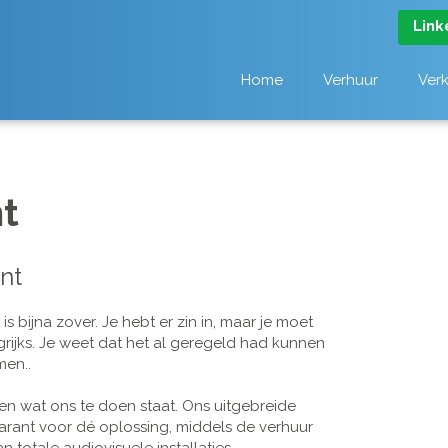
Link
Home
Verhuur
Ver
t
nt
 bijna zover. Je hebt er zin in, maar je moet
grijks. Je weet dat het al geregeld had kunnen
men..
n wat ons te doen staat. Ons uitgebreide
arant voor dé oplossing, middels de verhuur