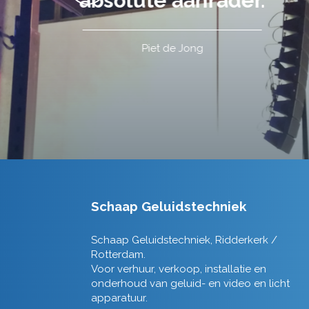
Schaap Geluidstechniek
Schaap Geluidstechniek, Ridderkerk /
Rotterdam.
Voor verhuur, verkoop, installatie en
onderhoud van geluid- en video en licht
apparatuur.