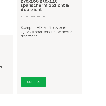
270x160 250x140
spanscherm opzicht &
doorzicht
Projectieschermen
Stumpfl - HDTV 16:9 270x160
250x140 spanscherm opzicht &
doorzicht
ief
Lees meer