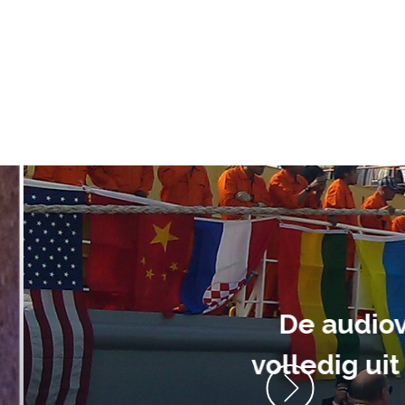
ment heb ik
anrader! Alles