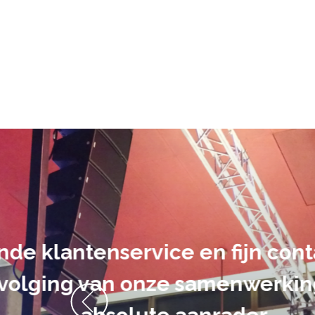
De audiovi
volledig uit 