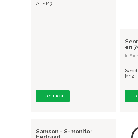
AT - M3
Senn
en 7
In Ear
Sennh
Mhz
Lees meer
Le
Samson - S-monitor
bedraad