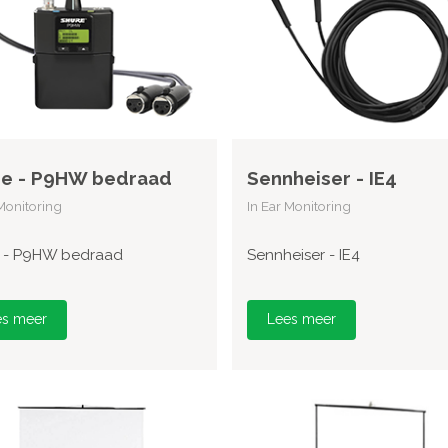
re - P9HW bedraad
Sennheiser - IE4
 Monitoring
In Ear Monitoring
 - P9HW bedraad
Sennheiser - IE4
es meer
Lees meer