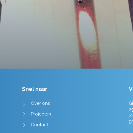
tot in de puntjes verzorgd.
Tim de Lange
Snel naar
V
Over ons
Gi
2
Projecten
Z
B
Contact