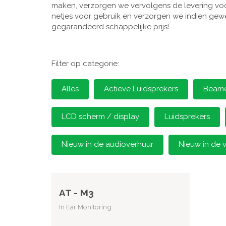
maken, verzorgen we vervolgens de levering voor
netjes voor gebruik en verzorgen we indien gewen
gegarandeerd schappelijke prijs!
Filter op categorie:
Alles
Actieve Luidsprekers
Beamer
LCD scherm / display
Luidsprekers
Nieuw in de audioverhuur
Nieuw in de 
AT - M3
In Ear Monitoring