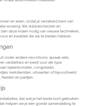
 totale audiovisuele installaties.
men en eisen, zodat je verzekerd bent van
suele ervaring. We dubbelchecken en
rzien deze indien nodig van nieuwe technieken,
vice en kwaliteit die we te bieden hebben.
ingen
it onder andere microfoons, spraak-sets,
n versterkers en biedt voor elk type
j aan bijeenkomsten, congressen,
es, kerkdiensten, uitvaarten of bijvoorbeeld
 feesten en partijen.
ijs
nstallaties, dat wat je het beste kunt gebruiken
, dan helpen we je een goede samenstelling te