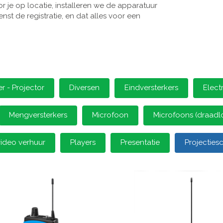
 je op locatie, installeren we de apparatuur
st de registratie, en dat alles voor een
 - Projector
Diversen
Eindversterkers
Elect
Mengversterkers
Microfoon
Microfoons (draadl
video verhuur
Players
Presentatie
Projectie