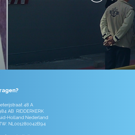
ragen?
eterijstraat 48 A
984 AB RIDDERKERK
uid-Holland Nederland
TW: NL001280042B94