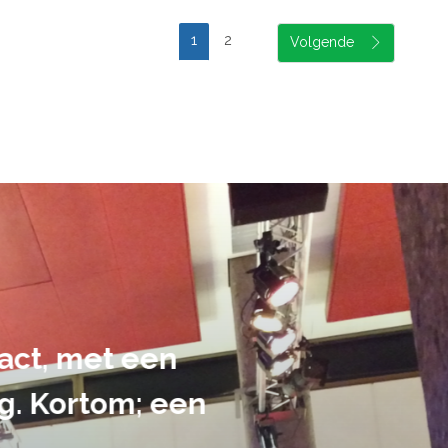
1
2
suele uitvoering van ons evene
handen gegeven en dat is een a