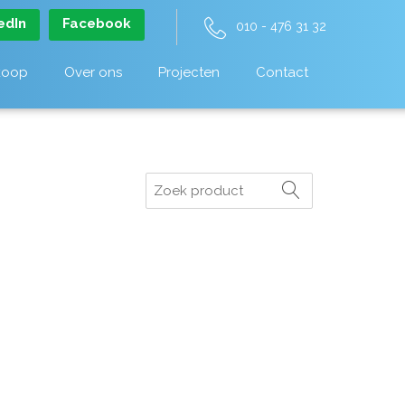
edIn
Facebook
010 - 476 31 32
koop
Over ons
Projecten
Contact
Zoeken