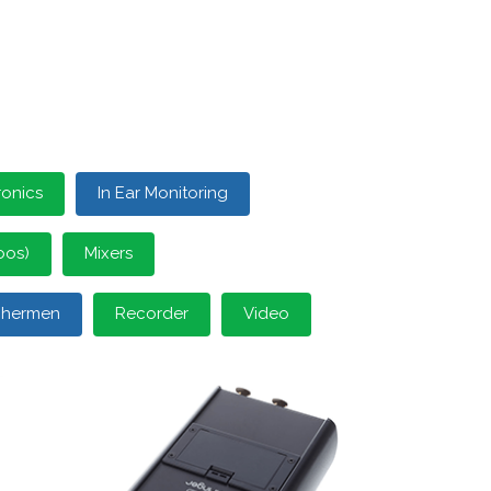
ronics
In Ear Monitoring
oos)
Mixers
schermen
Recorder
Video