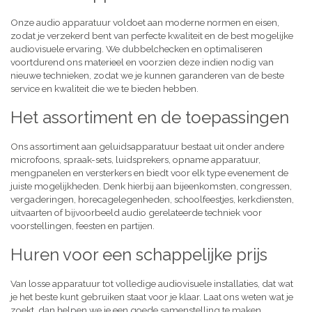
Onze audio apparatuur voldoet aan moderne normen en eisen,
zodat je verzekerd bent van perfecte kwaliteit en de best mogelijke
audiovisuele ervaring. We dubbelchecken en optimaliseren
voortdurend ons materieel en voorzien deze indien nodig van
nieuwe technieken, zodat we je kunnen garanderen van de beste
service en kwaliteit die we te bieden hebben.
Het assortiment en de toepassingen
Ons assortiment aan geluidsapparatuur bestaat uit onder andere
microfoons, spraak-sets, luidsprekers, opname apparatuur,
mengpanelen en versterkers en biedt voor elk type evenement de
juiste mogelijkheden. Denk hierbij aan bijeenkomsten, congressen,
vergaderingen, horecagelegenheden, schoolfeestjes, kerkdiensten,
uitvaarten of bijvoorbeeld audio gerelateerde techniek voor
voorstellingen, feesten en partijen.
Huren voor een schappelijke prijs
Van losse apparatuur tot volledige audiovisuele installaties, dat wat
je het beste kunt gebruiken staat voor je klaar. Laat ons weten wat je
zoekt, dan helpen we je een goede samenstelling te maken,