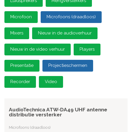
Luidsprekers
Mengversterkers
Microfoon
Microfoons (draadloos)
Mixers
Nieuw in de audioverhuur
Nieuw in de video verhuur
Players
Presentatie
Projectieschermen
Recorder
Video
AudioTechnica ATW-DA49 UHF antenne
distributie versterker
Microfoons (draadloos)