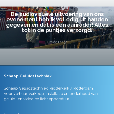
De audiovisuele uitvoering van ons
evenement heb ik volledig uit handen
gegeven en dat is een aanrader! Alles
tot in de puntjes verzorgd.
Tim de Lange
Schaap Geluidstechniek
Schaap Geluidstechniek, Ridderkerk / Rotterdam.
Voor verhuur, verkoop, installatie en onderhoud van
geluid- en video en licht apparatuur.