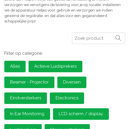
verzorgen we vervolgens de levering voor je op locatie, installeren
we de apparatuur netjes voor gebruik en verzorgen we indien
gewenst de registratie, en dat alles voor een gegarandeerd
schappelijke prijs!
Zoeken
Filter op categorie:
Alles
Actieve Luidsprekers
Beamer - Projector
Diversen
Eindversterkers
Electronics
In Ear Monitoring
LCD scherm / display