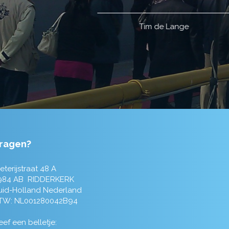
ragen?
eterijstraat 48 A
984 AB RIDDERKERK
uid-Holland Nederland
TW: NL001280042B94
ef een belletje: