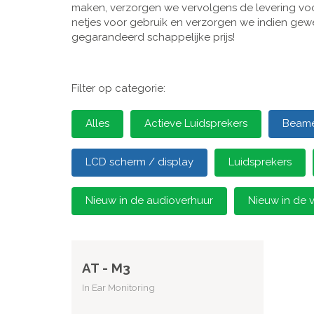
maken, verzorgen we vervolgens de levering voor
netjes voor gebruik en verzorgen we indien gewen
gegarandeerd schappelijke prijs!
Filter op categorie:
Alles
Actieve Luidsprekers
Beamer
LCD scherm / display
Luidsprekers
Nieuw in de audioverhuur
Nieuw in de 
AT - M3
In Ear Monitoring