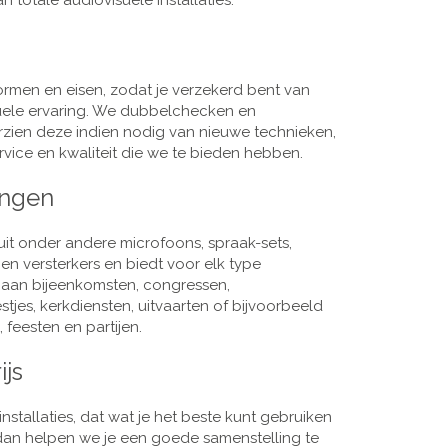
 totale audiovisuele installaties.
men en eisen, zodat je verzekerd bent van
suele ervaring. We dubbelchecken en
rzien deze indien nodig van nieuwe technieken,
vice en kwaliteit die we te bieden hebben.
ingen
it onder andere microfoons, spraak-sets,
n versterkers en biedt voor elk type
j aan bijeenkomsten, congressen,
es, kerkdiensten, uitvaarten of bijvoorbeeld
 feesten en partijen.
ijs
nstallaties, dat wat je het beste kunt gebruiken
, dan helpen we je een goede samenstelling te