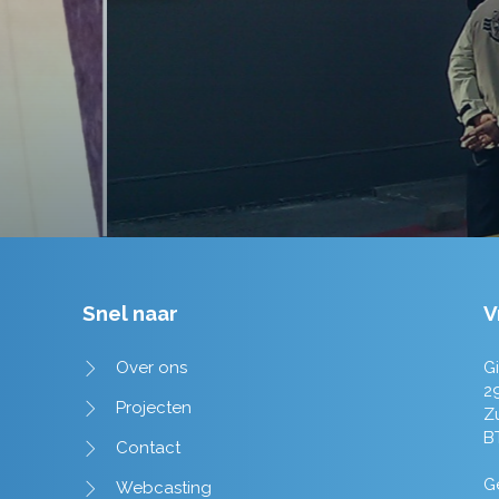
Tim de Lange
Snel naar
V
Over ons
Gi
2
Projecten
Z
B
Contact
Ge
Webcasting