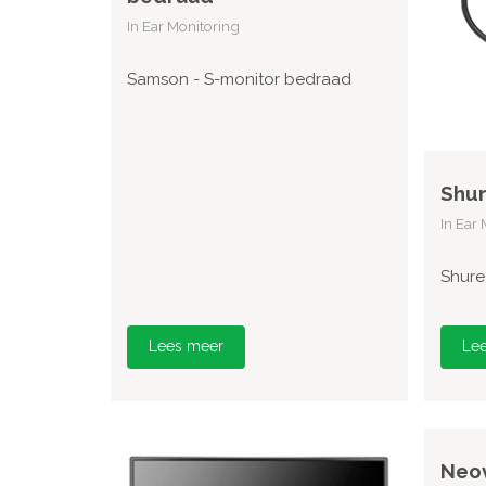
In Ear Monitoring
Samson - S-monitor bedraad
Shu
In Ear
Shure
Lees meer
Le
Neov