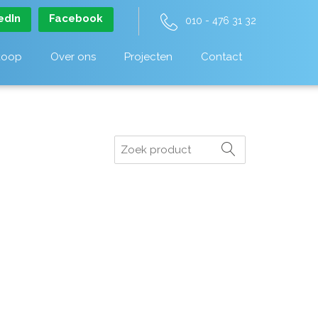
edIn
Facebook
010 - 476 31 32
koop
Over ons
Projecten
Contact
Zoeken