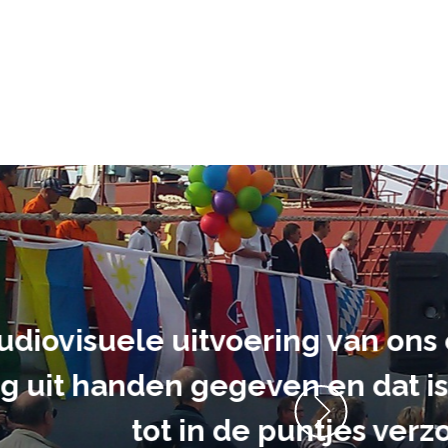
ment heb ik
anrader! Alles