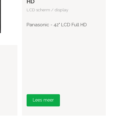
HD
LCD scherm / display
Panasonic - 42" LCD Full HD
Lees meer