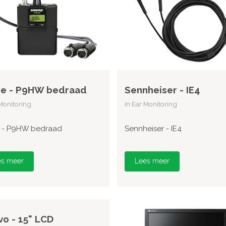
re - P9HW bedraad
Sennheiser - IE4
 Monitoring
In Ear Monitoring
 - P9HW bedraad
Sennheiser - IE4
es meer
Lees meer
o - 15" LCD