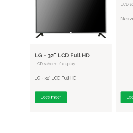
LCD sc
Neovo
LG - 32" LCD Full HD
LCD scherm / display
LG - 32" LCD Full HD
Lees meer
Le