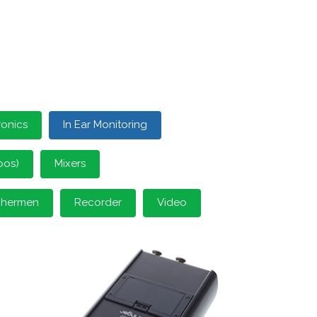
ronics
In Ear Monitoring
oos)
Mixers
schermen
Recorder
Video