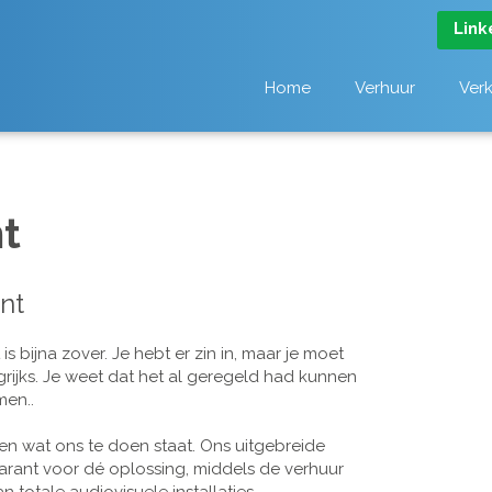
Link
Home
Verhuur
Ver
t
nt
 bijna zover. Je hebt er zin in, maar je moet
grijks. Je weet dat het al geregeld had kunnen
men..
n wat ons te doen staat. Ons uitgebreide
arant voor dé oplossing, middels de verhuur