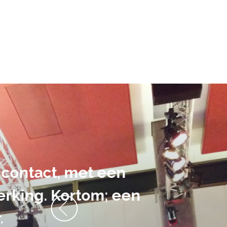
De audiovi
volledig uit 