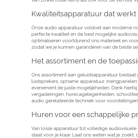
van zowel losse items als ook voor de verhuur van
Kwaliteitsapparatuur dat werkt
Onze audio apparatuur voldoet aan moderne nor
perfecte kwaliteit en de best mogelijke audiovi
optimaliseren voortdurend ons materieel en voo
zodat we je kunnen garanderen van de beste ser
Het assortiment en de toepass
Ons assortiment aan geluidsapparatuur bestaat u
luidsprekers, opname apparatuur, mengpanelen e
evenement de juiste mogelijkheden. Denk hierbi
vergaderingen, horecagelegenheden, schoolfeestj
audio gerelateerde techniek voor voorstellingen,
Huren voor een schappelijke pr
Van losse apparatuur tot volledige audiovisuele i
staat voor je klaar. Laat ons weten wat je zoekt