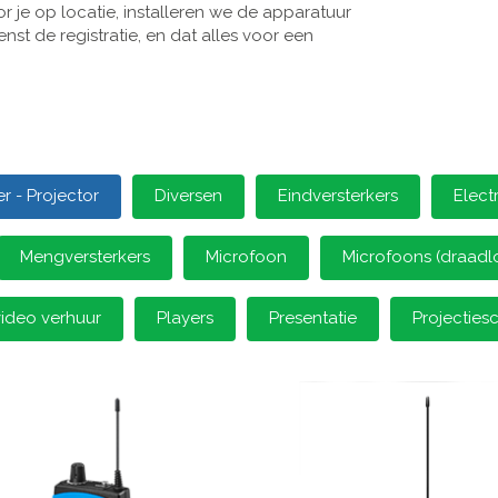
 je op locatie, installeren we de apparatuur
st de registratie, en dat alles voor een
 - Projector
Diversen
Eindversterkers
Elect
Mengversterkers
Microfoon
Microfoons (draadl
video verhuur
Players
Presentatie
Projectie