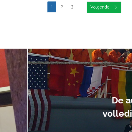
1
2
3
suele uitvoering van ons evene
handen gegeven en dat is een a
tot in de puntjes verzorgd.