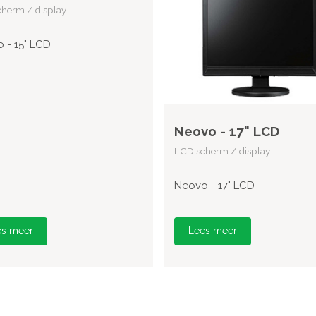
herm / display
 - 15" LCD
Neovo - 17" LCD
LCD scherm / display
Neovo - 17" LCD
es meer
Lees meer