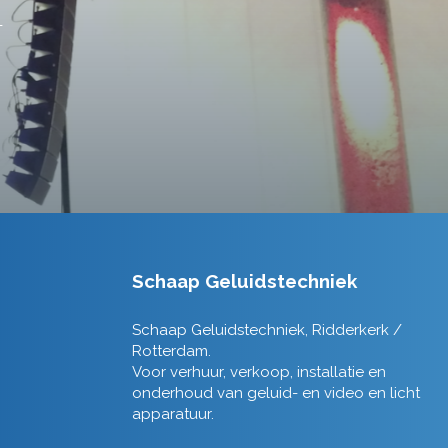
Schaap Geluidstechniek
Schaap Geluidstechniek, Ridderkerk /
Rotterdam.
Voor verhuur, verkoop, installatie en
onderhoud van geluid- en video en licht
apparatuur.