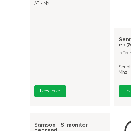
AT - M3
Senn
en 7
In Ear
Sennh
Mhz
Lees meer
Le
Samson - S-monitor
bedraad