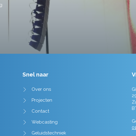
Tim de Lange
Snel naar
V
Over ons
Gi
2
Projecten
Z
B
Contact
Ge
Webcasting
01
Geluidstechniek