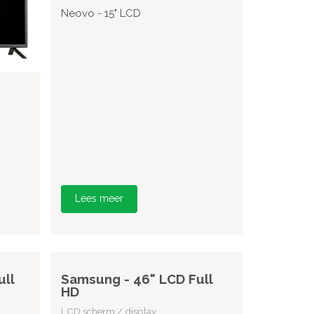
Neovo - 15" LCD
Lees meer
ull
Samsung - 46" LCD Full
HD
LCD scherm / display