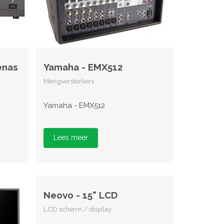
enas
Yamaha - EMX512
Mengversterkers
Yamaha - EMX512
Lees meer
Neovo - 15" LCD
LCD scherm / display