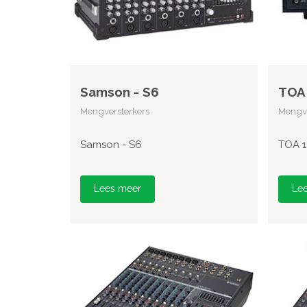
Samson - S6
TOA 
Mengversterkers
Mengve
Samson - S6
TOA 1
Lees meer
Le