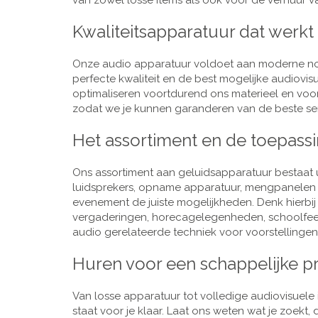
van zowel losse items als ook voor de verhuur van
Kwaliteitsapparatuur dat werkt
Onze audio apparatuur voldoet aan moderne nor
perfecte kwaliteit en de best mogelijke audiovi
optimaliseren voortdurend ons materieel en voo
zodat we je kunnen garanderen van de beste ser
Het assortiment en de toepass
Ons assortiment aan geluidsapparatuur bestaat u
luidsprekers, opname apparatuur, mengpanelen e
evenement de juiste mogelijkheden. Denk hierbi
vergaderingen, horecagelegenheden, schoolfeestj
audio gerelateerde techniek voor voorstellingen,
Huren voor een schappelijke pr
Van losse apparatuur tot volledige audiovisuele i
staat voor je klaar. Laat ons weten wat je zoekt