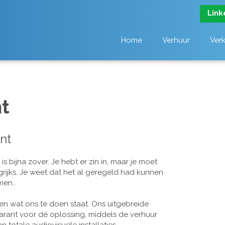
Link
Home
Verhuur
Ver
t
nt
 bijna zover. Je hebt er zin in, maar je moet
grijks. Je weet dat het al geregeld had kunnen
men..
n wat ons te doen staat. Ons uitgebreide
arant voor dé oplossing, middels de verhuur