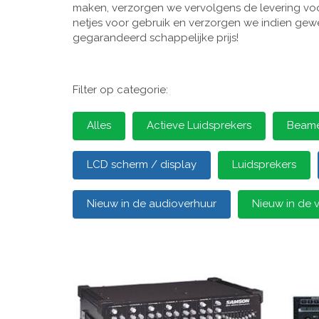
maken, verzorgen we vervolgens de levering voor
netjes voor gebruik en verzorgen we indien gewen
gegarandeerd schappelijke prijs!
Filter op categorie:
Alles
Actieve Luidsprekers
Beamer
LCD scherm / display
Luidsprekers
Nieuw in de audioverhuur
Nieuw in de 