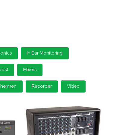
ronics
In Ear Monitoring
oos)
Mixers
schermen
Recorder
Video