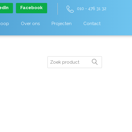
edIn
Facebook
010 - 476 31 32
koop
Over ons
Projecten
Contact
Zoeken