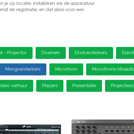
 je op locatie, installeren we de apparatuur
st de registratie, en dat alles voor een
 - Projector
Diversen
Eindversterkers
Elect
Mengversterkers
Microfoon
Microfoons (draadl
video verhuur
Players
Presentatie
Projectie