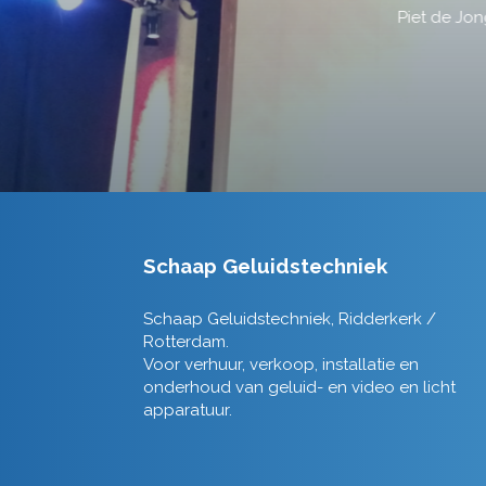
Schaap Geluidstechniek
Schaap Geluidstechniek, Ridderkerk /
Rotterdam.
Voor verhuur, verkoop, installatie en
onderhoud van geluid- en video en licht
apparatuur.