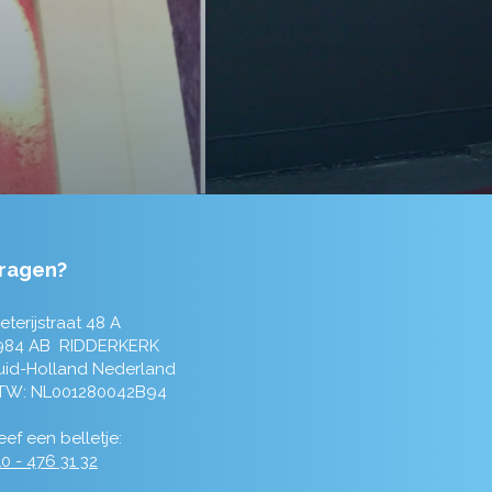
ragen?
eterijstraat 48 A
984 AB RIDDERKERK
uid-Holland Nederland
TW: NL001280042B94
ef een belletje:
0 - 476 31 32