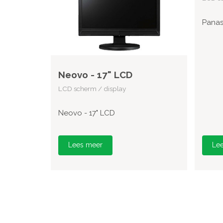
Panas
Neovo - 17" LCD
LCD scherm / display
Neovo - 17" LCD
Lees meer
Le