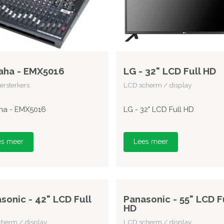
aha - EMX5016
LG - 32" LCD Full HD
rsterkers
LCD scherm / display
a - EMX5016
LG - 32" LCD Full HD
es meer
Lees meer
sonic - 42" LCD Full
Panasonic - 55" LCD F
HD
herm / display
LCD scherm / display