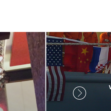
ment heb ik
anrader! Alles