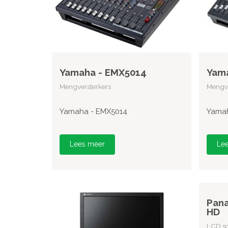
Yamaha - EMX5014
Yam
Mengversterkers
Mengve
Yamaha - EMX5014
Yamah
Lees meer
Le
Pana
HD
LCD sc