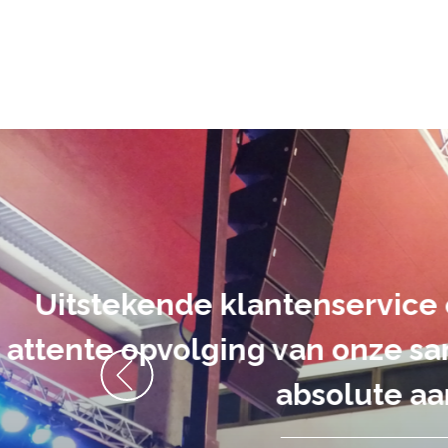
De audiovi
volledig uit 