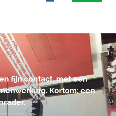
suele uitvoering van ons evene
handen gegeven en dat is een a
tot in de puntjes verzorgd.