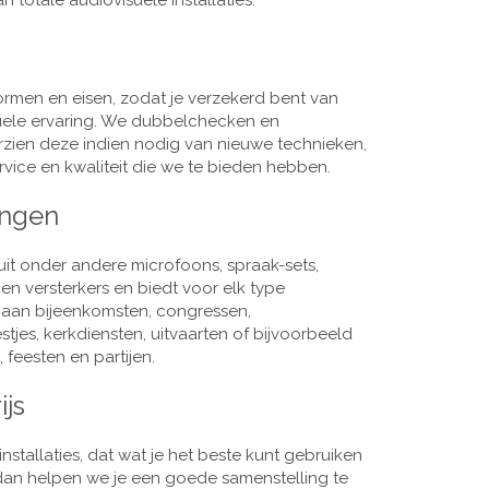
 totale audiovisuele installaties.
men en eisen, zodat je verzekerd bent van
suele ervaring. We dubbelchecken en
rzien deze indien nodig van nieuwe technieken,
vice en kwaliteit die we te bieden hebben.
ingen
it onder andere microfoons, spraak-sets,
n versterkers en biedt voor elk type
j aan bijeenkomsten, congressen,
es, kerkdiensten, uitvaarten of bijvoorbeeld
 feesten en partijen.
ijs
nstallaties, dat wat je het beste kunt gebruiken
, dan helpen we je een goede samenstelling te