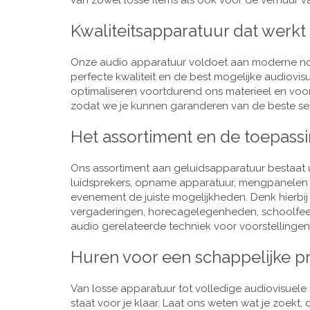
van zowel losse items als ook voor de verhuur van
Kwaliteitsapparatuur dat werkt
Onze audio apparatuur voldoet aan moderne nor
perfecte kwaliteit en de best mogelijke audiovi
optimaliseren voortdurend ons materieel en voo
zodat we je kunnen garanderen van de beste ser
Het assortiment en de toepass
Ons assortiment aan geluidsapparatuur bestaat u
luidsprekers, opname apparatuur, mengpanelen e
evenement de juiste mogelijkheden. Denk hierbi
vergaderingen, horecagelegenheden, schoolfeestj
audio gerelateerde techniek voor voorstellingen,
Huren voor een schappelijke pr
Van losse apparatuur tot volledige audiovisuele i
staat voor je klaar. Laat ons weten wat je zoekt