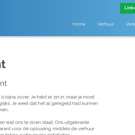
Link
Home
Verhuur
Ver
t
nt
 bijna zover. Je hebt er zin in, maar je moet
grijks. Je weet dat het al geregeld had kunnen
men..
n wat ons te doen staat. Ons uitgebreide
arant voor dé oplossing, middels de verhuur