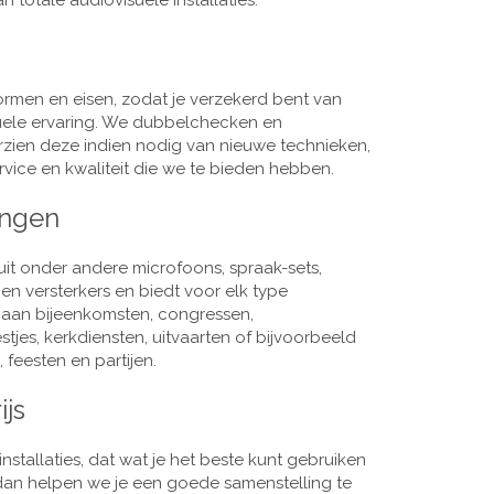
 totale audiovisuele installaties.
men en eisen, zodat je verzekerd bent van
suele ervaring. We dubbelchecken en
rzien deze indien nodig van nieuwe technieken,
vice en kwaliteit die we te bieden hebben.
ingen
it onder andere microfoons, spraak-sets,
n versterkers en biedt voor elk type
j aan bijeenkomsten, congressen,
es, kerkdiensten, uitvaarten of bijvoorbeeld
 feesten en partijen.
ijs
nstallaties, dat wat je het beste kunt gebruiken
, dan helpen we je een goede samenstelling te