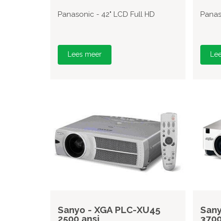
Panasonic - 42" LCD Full HD
Panas
Lees meer
Le
Sanyo - XGA PLC-XU45
San
2500 ansi
3700