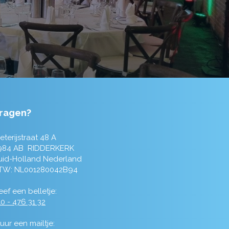
ragen?
eterijstraat 48 A
984 AB RIDDERKERK
uid-Holland Nederland
TW: NL001280042B94
ef een belletje:
0 - 476 31 32
uur een mailtje: