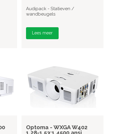
Audipack - Statieven /
wandbeugels
Lees meer
00
Optoma - WXGA W402
1,28-1,53:1 4500 ansi