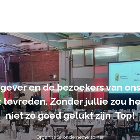
gever en de bezoekers van o
t tevreden. Zonder jullie zou 
niet zo goed gelukt zijn. Top!
Organisatie ondernemersdiner