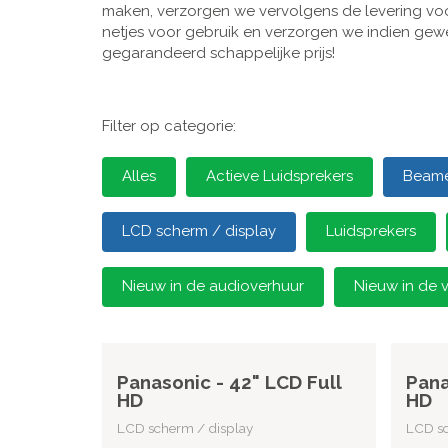
maken, verzorgen we vervolgens de levering voor
netjes voor gebruik en verzorgen we indien gewen
gegarandeerd schappelijke prijs!
Filter op categorie:
Alles
Actieve Luidsprekers
Beamer
LCD scherm / display
Luidsprekers
Nieuw in de audioverhuur
Nieuw in de 
Panasonic - 42" LCD Full
Pana
HD
HD
LCD scherm / display
LCD sc