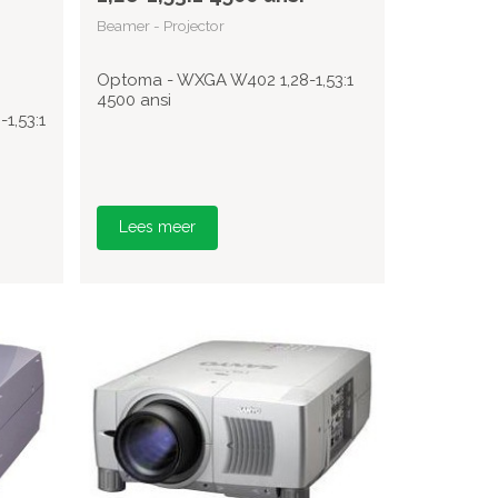
Beamer - Projector
Optoma - WXGA W402 1,28-1,53:1
4500 ansi
1,53:1
Lees meer