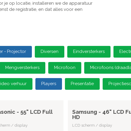
 je op locatie, installeren we de apparatuur
st de registratie, en dat alles voor een
 - Projector
Diversen
Eindversterkers
Elect
Mengversterkers
Microfoon
Microfoons (draadl
video verhuur
Players
Presentatie
Projectie
sonic - 55" LCD Full
Samsung - 46" LCD Fu
HD
herm / display
LCD scherm / display