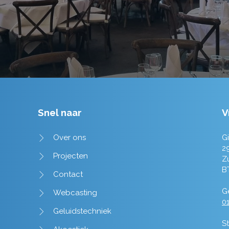
Snel naar
V
Over ons
Gi
2
Projecten
Z
B
Contact
Ge
Webcasting
01
Geluidstechniek
St