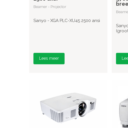
bre
Beamer - Projector
Beamer
Sanyo - XGA PLC-XU45 2500 ansi
Sanyo
(groo
Lees meer
Le