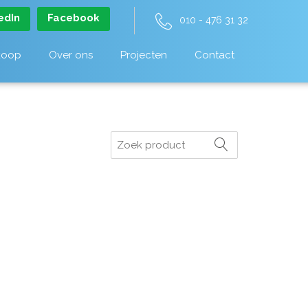
edIn
Facebook
010 - 476 31 32
koop
Over ons
Projecten
Contact
Zoeken