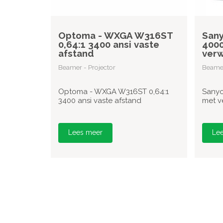
Optoma - WXGA W316ST
Sany
0,64:1 3400 ansi vaste
4000
afstand
verw
Beamer - Projector
Beamer
Optoma - WXGA W316ST 0,64:1
Sanyo
3400 ansi vaste afstand
met v
Lees meer
Le