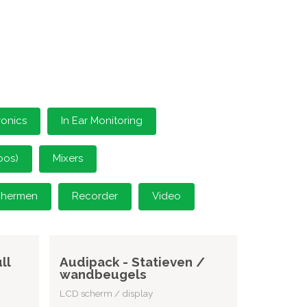
ronics
In Ear Monitoring
oos)
Mixers
schermen
Recorder
Video
ll
Audipack - Statieven /
wandbeugels
LCD scherm / display