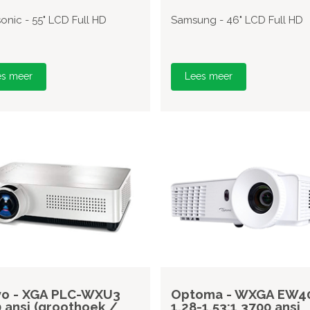
onic - 55" LCD Full HD
Samsung - 46" LCD Full HD
es meer
Lees meer
yo - XGA PLC-WXU3
Optoma - WXGA EW4
 ansi (groothoek /
1,28-1,53:1 3700 ansi