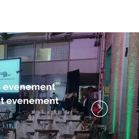
ns evenement
het evenement