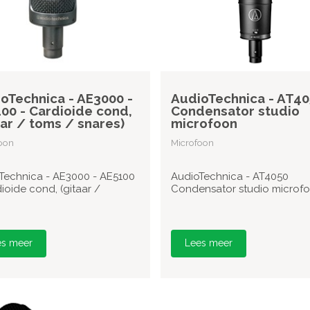
oTechnica - AE3000 -
AudioTechnica - AT40
00 - Cardioide cond,
Condensator studio
aar / toms / snares)
microfoon
oon
Microfoon
Technica - AE3000 - AE5100
AudioTechnica - AT4050
ioide cond, (gitaar /
Condensator studio microf
es meer
Lees meer