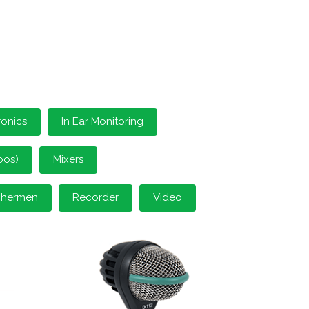
ronics
In Ear Monitoring
oos)
Mixers
schermen
Recorder
Video