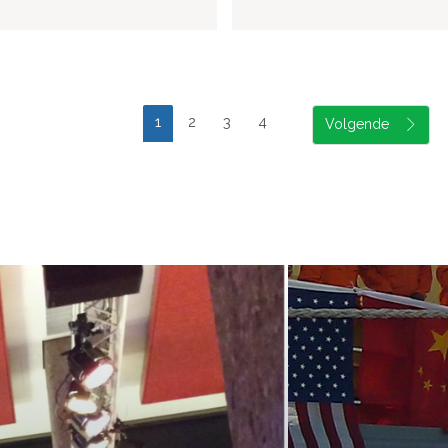
1
2
3
4
suele uitvoering van ons evene