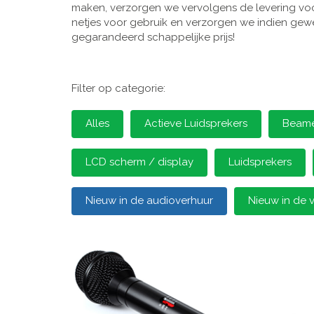
maken, verzorgen we vervolgens de levering voor
netjes voor gebruik en verzorgen we indien gewen
gegarandeerd schappelijke prijs!
Filter op categorie:
Alles
Actieve Luidsprekers
Beamer
LCD scherm / display
Luidsprekers
Nieuw in de audioverhuur
Nieuw in de 