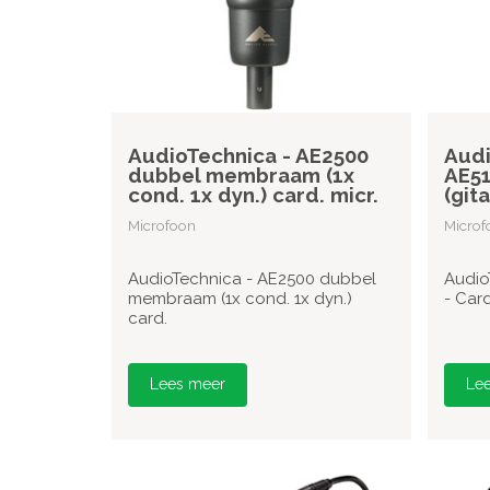
AudioTechnica - AE2500
Audi
dubbel membraam (1x
AE51
cond. 1x dyn.) card. micr.
(git
Microfoon
Microf
AudioTechnica - AE2500 dubbel
Audio
membraam (1x cond. 1x dyn.)
- Card
card.
Lees meer
Le