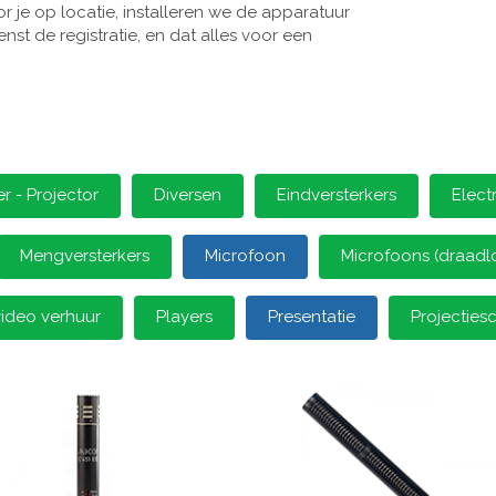
 je op locatie, installeren we de apparatuur
st de registratie, en dat alles voor een
 - Projector
Diversen
Eindversterkers
Elect
Mengversterkers
Microfoon
Microfoons (draadl
video verhuur
Players
Presentatie
Projectie