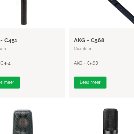
- C451
AKG - C568
oon
Microfoon
 C451
AKG - C568
es meer
Lees meer