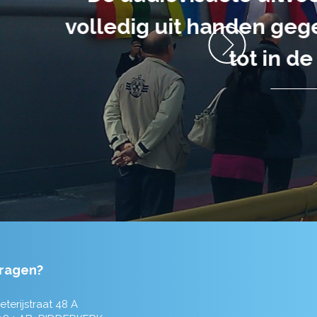
anrader! Alles
ragen?
eterijstraat 48 A