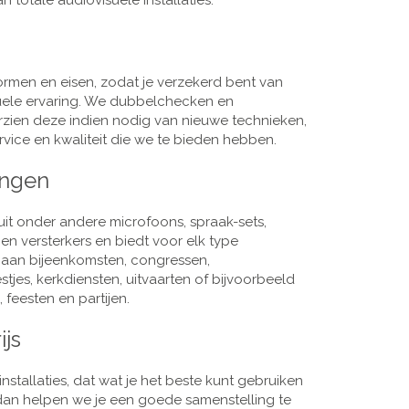
 totale audiovisuele installaties.
men en eisen, zodat je verzekerd bent van
suele ervaring. We dubbelchecken en
rzien deze indien nodig van nieuwe technieken,
vice en kwaliteit die we te bieden hebben.
ingen
it onder andere microfoons, spraak-sets,
n versterkers en biedt voor elk type
j aan bijeenkomsten, congressen,
es, kerkdiensten, uitvaarten of bijvoorbeeld
 feesten en partijen.
ijs
nstallaties, dat wat je het beste kunt gebruiken
, dan helpen we je een goede samenstelling te