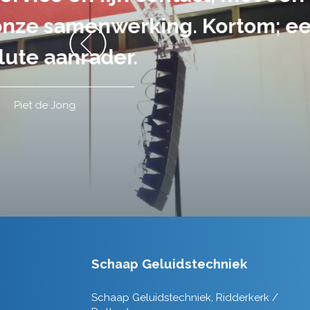
volledig uit 
Schaap Geluidstechniek
Schaap Geluidstechniek, Ridderkerk /