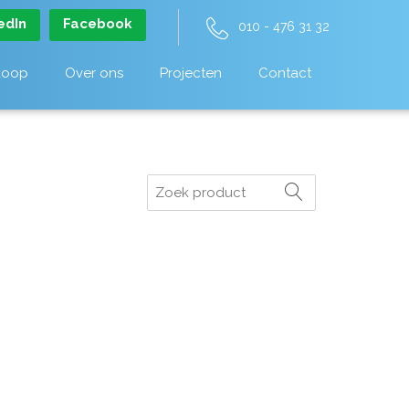
edIn
Facebook
010 - 476 31 32
koop
Over ons
Projecten
Contact
Zoeken