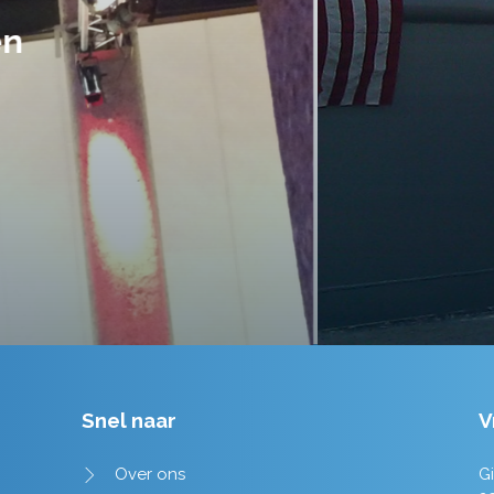
handen gegeven en dat is een a
tot in de puntjes verzorgd.
Tim de Lange
Snel naar
V
Over ons
Gi