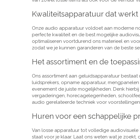
van zowel losse items als ook voor de verhuur van
Kwaliteitsapparatuur dat werkt
Onze audio apparatuur voldoet aan moderne nor
perfecte kwaliteit en de best mogelijke audiovi
optimaliseren voortdurend ons materieel en voo
zodat we je kunnen garanderen van de beste ser
Het assortiment en de toepass
Ons assortiment aan geluidsapparatuur bestaat u
luidsprekers, opname apparatuur, mengpanelen e
evenement de juiste mogelijkheden. Denk hierbi
vergaderingen, horecagelegenheden, schoolfeestj
audio gerelateerde techniek voor voorstellingen,
Huren voor een schappelijke pr
Van losse apparatuur tot volledige audiovisuele i
staat voor je klaar. Laat ons weten wat je zoekt