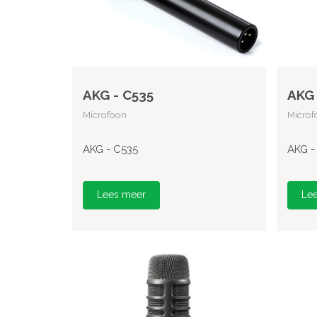
AKG - C535
AKG 
Microfoon
Microf
AKG - C535
AKG -
Lees meer
Le