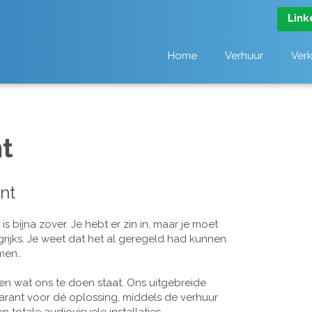
Link
Home
Verhuur
Ver
t
nt
 bijna zover. Je hebt er zin in, maar je moet
grijks. Je weet dat het al geregeld had kunnen
men..
n wat ons te doen staat. Ons uitgebreide
arant voor dé oplossing, middels de verhuur