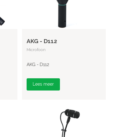
AKG - D112
Microfoon
AKG - D112
Lees meer