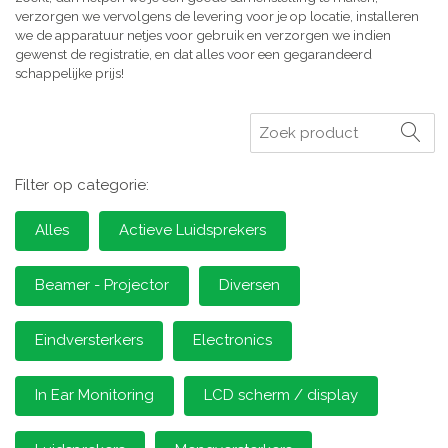
verzorgen we vervolgens de levering voor je op locatie, installeren
we de apparatuur netjes voor gebruik en verzorgen we indien
gewenst de registratie, en dat alles voor een gegarandeerd
schappelijke prijs!
Zoeken
Filter op categorie:
Alles
Actieve Luidsprekers
Beamer - Projector
Diversen
Eindversterkers
Electronics
In Ear Monitoring
LCD scherm / display