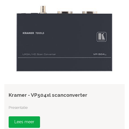
Kramer - VP504xl scanconverter
Presentatie
Lees meer