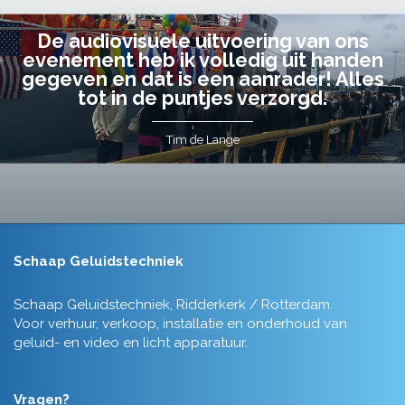
De audiovisuele uitvoering van ons
evenement heb ik volledig uit handen
gegeven en dat is een aanrader! Alles
tot in de puntjes verzorgd.
Tim de Lange
Schaap Geluidstechniek
Schaap Geluidstechniek, Ridderkerk / Rotterdam.
Voor verhuur, verkoop, installatie en onderhoud van
geluid- en video en licht apparatuur.
Vragen?