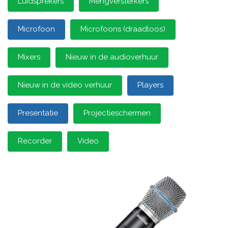
Luidsprekers
Mengversterkers
Microfoon
Microfoons (draadloos)
Mixers
Nieuw in de audioverhuur
Nieuw in de video verhuur
Players
Presentatie
Projectieschermen
Recorder
Video