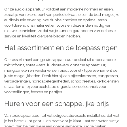
Onze audio apparatuur voldoet aan moderne normen en eisen,
zodat je verzekerd bent van perfecte kwaliteit en de best mogelijke
audiovisuele ervaring. We dubbelchecken en optimaliseren
voortdurend ons materieel en voorzien deze indien nodig van
nieuwe technieken, zodat we je kunnen garanderen van de beste
service en kwaliteit die we te bieden hebben.
Het assortiment en de toepassingen
Ons assortiment aan geluidsapparatuur bestaat uit onder andere
microfoons, spraak-sets, luidsprekers, opname apparatuur,
mengpanelen en versterkers en biedt voor elk type evenement de
juiste mogelijkheden. Denk hierbij aan bijeenkomsten, congressen,
vergaderingen, horecagelegenheden, schoolfeestjes, kerkdiensten,
uitvaarten of bijvoorbeeld audio gerelateerde techniek voor
voorstellingen, feesten en partijen.
Huren voor een schappelijke prijs
Van losse apparatuur tot volledige audiovisuele installaties, dat wat
je het beste kunt gebruiken staat voor je klaar. Laat ons weten wat je
zoekt, dan helpen we je een goede samenstelling te maken,