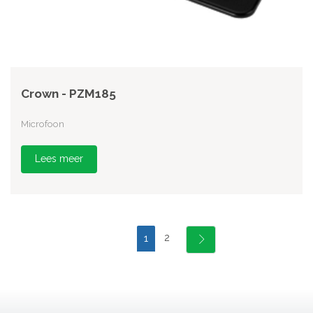
Crown - PZM185
Microfoon
Lees meer
2
1