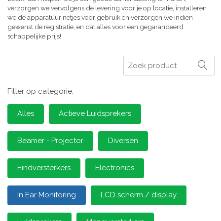
verzorgen we vervolgens de levering voor je op locatie, installeren
we de apparatuur netjes voor gebruik en verzorgen we indien
gewenst de registratie, en dat alles voor een gegarandeerd
schappelijke prijs!
Zoeken
Filter op categorie:
Alles
Actieve Luidsprekers
Beamer - Projector
Diversen
Eindversterkers
Electronics
In Ear Monitoring
LCD scherm / display