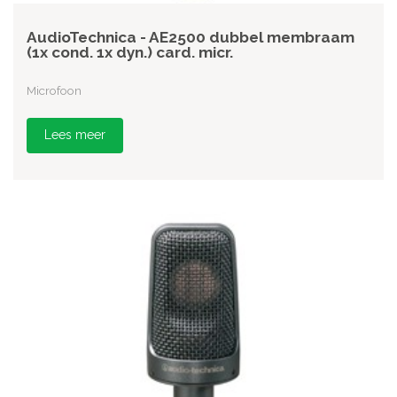
AudioTechnica - AE2500 dubbel membraam
(1x cond. 1x dyn.) card. micr.
Microfoon
Lees meer