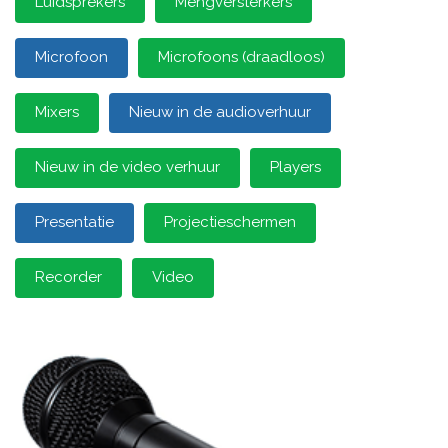
Luidsprekers
Mengversterkers
Microfoon
Microfoons (draadloos)
Mixers
Nieuw in de audioverhuur
Nieuw in de video verhuur
Players
Presentatie
Projectieschermen
Recorder
Video