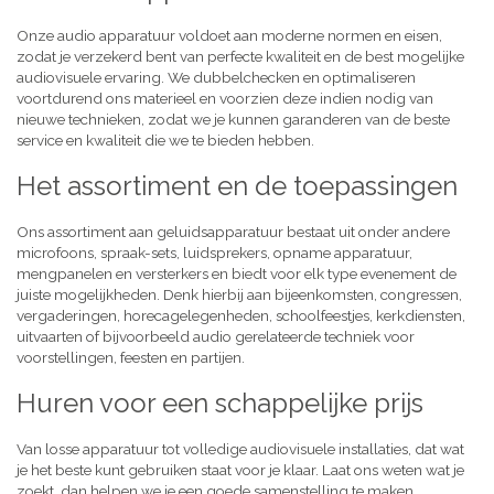
Onze audio apparatuur voldoet aan moderne normen en eisen,
zodat je verzekerd bent van perfecte kwaliteit en de best mogelijke
audiovisuele ervaring. We dubbelchecken en optimaliseren
voortdurend ons materieel en voorzien deze indien nodig van
nieuwe technieken, zodat we je kunnen garanderen van de beste
service en kwaliteit die we te bieden hebben.
Het assortiment en de toepassingen
Ons assortiment aan geluidsapparatuur bestaat uit onder andere
microfoons, spraak-sets, luidsprekers, opname apparatuur,
mengpanelen en versterkers en biedt voor elk type evenement de
juiste mogelijkheden. Denk hierbij aan bijeenkomsten, congressen,
vergaderingen, horecagelegenheden, schoolfeestjes, kerkdiensten,
uitvaarten of bijvoorbeeld audio gerelateerde techniek voor
voorstellingen, feesten en partijen.
Huren voor een schappelijke prijs
Van losse apparatuur tot volledige audiovisuele installaties, dat wat
je het beste kunt gebruiken staat voor je klaar. Laat ons weten wat je
zoekt, dan helpen we je een goede samenstelling te maken,