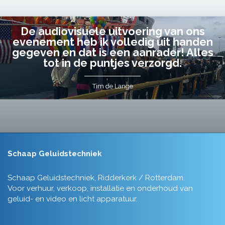
De audiovisuele uitvoering van ons
evenement heb ik volledig uit handen
gegeven en dat is een aanrader! Alles
tot in de puntjes verzorgd.
Tim de Lange
Schaap Geluidstechniek
Schaap Geluidstechniek, Ridderkerk / Rotterdam.
Voor verhuur, verkoop, installatie en onderhoud van
geluid- en video en licht apparatuur.