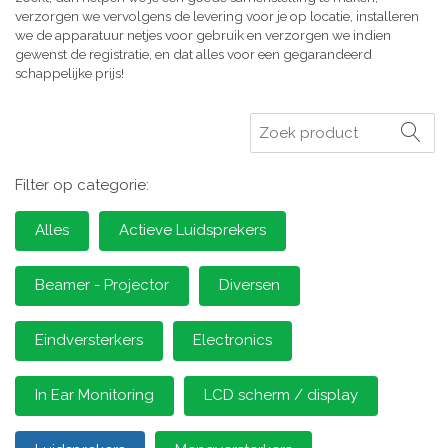
verzorgen we vervolgens de levering voor je op locatie, installeren
we de apparatuur netjes voor gebruik en verzorgen we indien
gewenst de registratie, en dat alles voor een gegarandeerd
schappelijke prijs!
Zoeken
Filter op categorie:
Alles
Actieve Luidsprekers
Beamer - Projector
Diversen
Eindversterkers
Electronics
In Ear Monitoring
LCD scherm / display