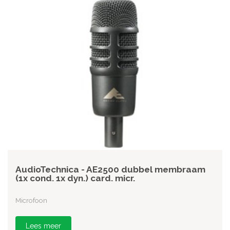
AudioTechnica - AE2500 dubbel membraam
(1x cond. 1x dyn.) card. micr.
Microfoon
Lees meer