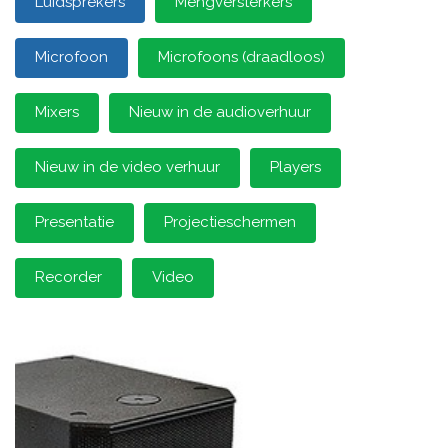
Luidsprekers
Mengversterkers
Microfoon
Microfoons (draadloos)
Mixers
Nieuw in de audioverhuur
Nieuw in de video verhuur
Players
Presentatie
Projectieschermen
Recorder
Video