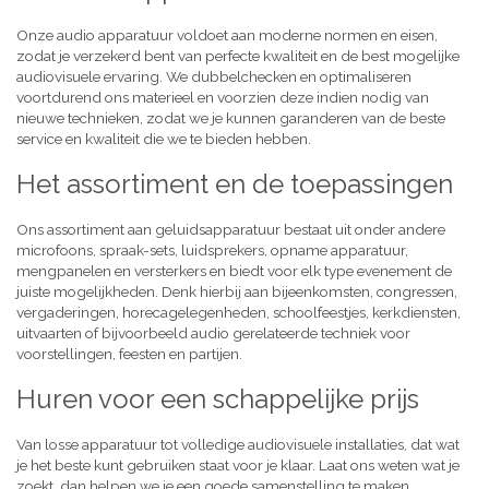
Onze audio apparatuur voldoet aan moderne normen en eisen,
zodat je verzekerd bent van perfecte kwaliteit en de best mogelijke
audiovisuele ervaring. We dubbelchecken en optimaliseren
voortdurend ons materieel en voorzien deze indien nodig van
nieuwe technieken, zodat we je kunnen garanderen van de beste
service en kwaliteit die we te bieden hebben.
Het assortiment en de toepassingen
Ons assortiment aan geluidsapparatuur bestaat uit onder andere
microfoons, spraak-sets, luidsprekers, opname apparatuur,
mengpanelen en versterkers en biedt voor elk type evenement de
juiste mogelijkheden. Denk hierbij aan bijeenkomsten, congressen,
vergaderingen, horecagelegenheden, schoolfeestjes, kerkdiensten,
uitvaarten of bijvoorbeeld audio gerelateerde techniek voor
voorstellingen, feesten en partijen.
Huren voor een schappelijke prijs
Van losse apparatuur tot volledige audiovisuele installaties, dat wat
je het beste kunt gebruiken staat voor je klaar. Laat ons weten wat je
zoekt, dan helpen we je een goede samenstelling te maken,