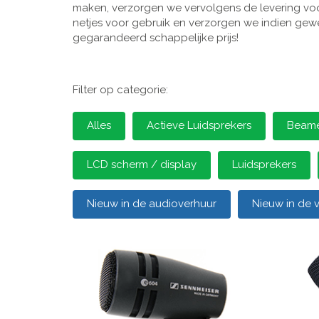
maken, verzorgen we vervolgens de levering voor
netjes voor gebruik en verzorgen we indien gewen
gegarandeerd schappelijke prijs!
Filter op categorie:
Alles
Actieve Luidsprekers
Beamer
LCD scherm / display
Luidsprekers
Nieuw in de audioverhuur
Nieuw in de 