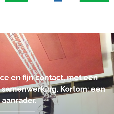
suele uitvoering van ons evene
handen gegeven en dat is een a
tot in de puntjes verzorgd.