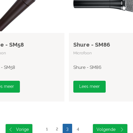
e - SM58
Shure - SM86
oon
Microfoon
 - SM58
Shure - SM86
es meer
Lees meer
1
2
3
4