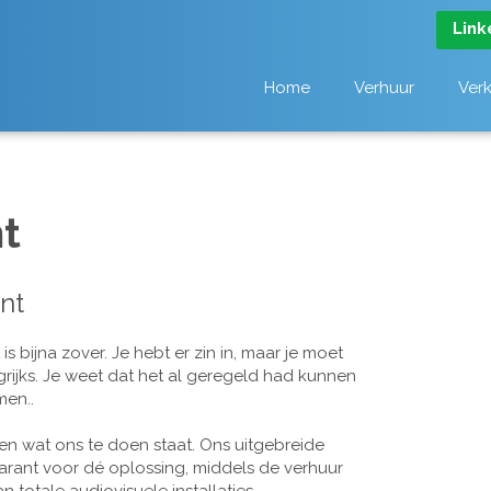
Link
Home
Verhuur
Ver
t
nt
 bijna zover. Je hebt er zin in, maar je moet
grijks. Je weet dat het al geregeld had kunnen
men..
n wat ons te doen staat. Ons uitgebreide
arant voor dé oplossing, middels de verhuur