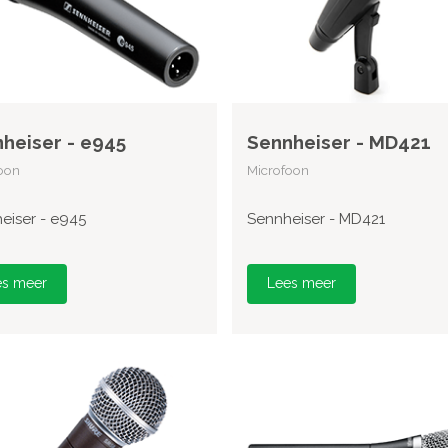
heiser - e945
Sennheiser - MD421
oon
Microfoon
eiser - e945
Sennheiser - MD421
es meer
Lees meer