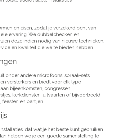
 totale audiovisuele installaties.
men en eisen, zodat je verzekerd bent van
suele ervaring. We dubbelchecken en
rzien deze indien nodig van nieuwe technieken,
vice en kwaliteit die we te bieden hebben.
ingen
it onder andere microfoons, spraak-sets,
n versterkers en biedt voor elk type
j aan bijeenkomsten, congressen,
es, kerkdiensten, uitvaarten of bijvoorbeeld
 feesten en partijen.
ijs
nstallaties, dat wat je het beste kunt gebruiken
, dan helpen we je een goede samenstelling te