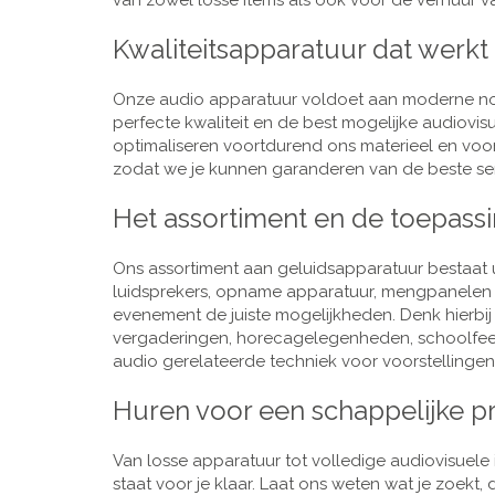
van zowel losse items als ook voor de verhuur van
Kwaliteitsapparatuur dat werkt
Onze audio apparatuur voldoet aan moderne nor
perfecte kwaliteit en de best mogelijke audiovi
optimaliseren voortdurend ons materieel en voo
zodat we je kunnen garanderen van de beste ser
Het assortiment en de toepass
Ons assortiment aan geluidsapparatuur bestaat u
luidsprekers, opname apparatuur, mengpanelen e
evenement de juiste mogelijkheden. Denk hierbi
vergaderingen, horecagelegenheden, schoolfeestj
audio gerelateerde techniek voor voorstellingen,
Huren voor een schappelijke pr
Van losse apparatuur tot volledige audiovisuele i
staat voor je klaar. Laat ons weten wat je zoekt