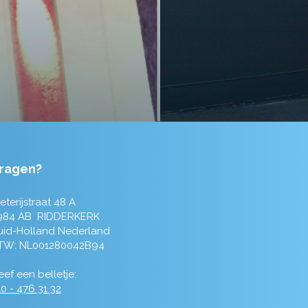
ragen?
eterijstraat 48 A
984 AB RIDDERKERK
uid-Holland Nederland
TW: NL001280042B94
ef een belletje:
0 - 476 31 32