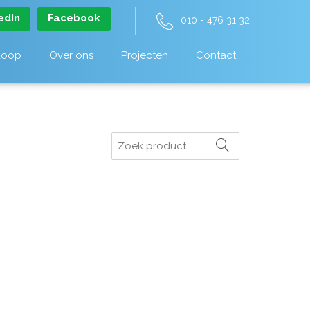
edIn
Facebook
010 - 476 31 32
koop
Over ons
Projecten
Contact
Zoeken