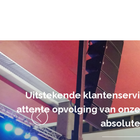
De audiovi
volledig uit 