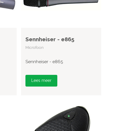
Sennheiser - e865
Microfoon
Sennheiser - e865
Lees meer