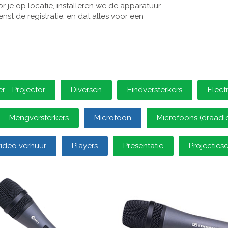
 je op locatie, installeren we de apparatuur
st de registratie, en dat alles voor een
 - Projector
Diversen
Eindversterkers
Elect
Mengversterkers
Microfoon
Microfoons (draadl
video verhuur
Players
Presentatie
Projectie