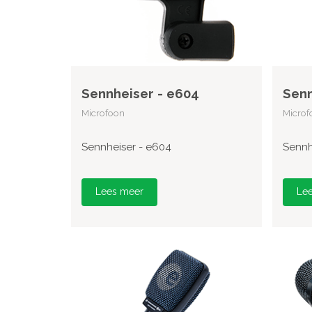
Sennheiser - e604
Senn
Microfoon
Microf
Sennheiser - e604
Sennh
Lees meer
Le