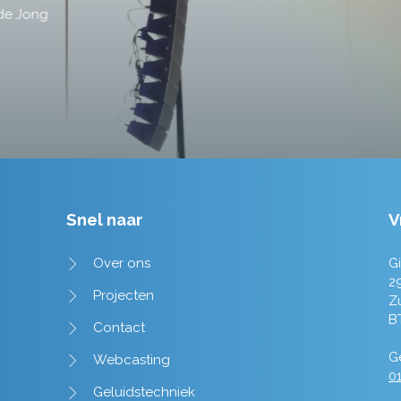
Tim de Lange
Snel naar
V
Over ons
Gi
2
Projecten
Z
B
Contact
Ge
Webcasting
01
Geluidstechniek