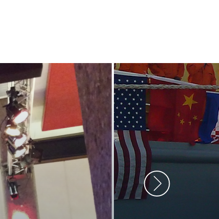
ment heb ik
anrader! Alles