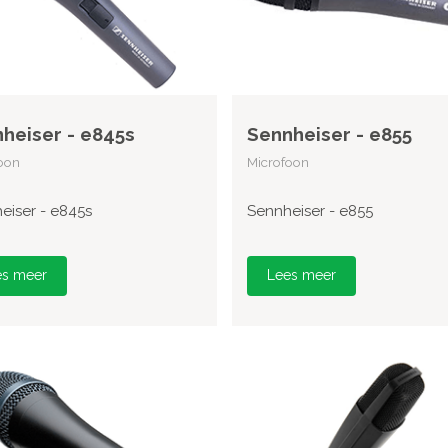
heiser - e845s
Sennheiser - e855
oon
Microfoon
eiser - e845s
Sennheiser - e855
es meer
Lees meer