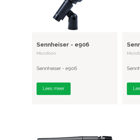
Sennheiser - e906
Senn
Microfoon
Microf
Sennheiser - e906
Sennh
Lees meer
Le