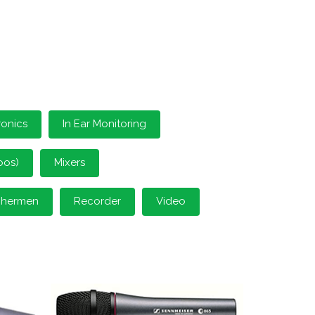
ronics
In Ear Monitoring
oos)
Mixers
schermen
Recorder
Video