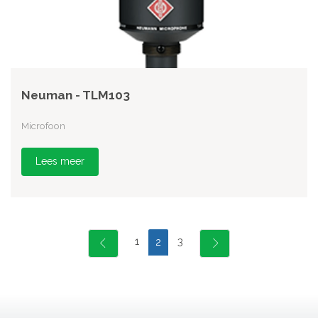
Neuman - TLM103
Microfoon
Lees meer
1
3
2