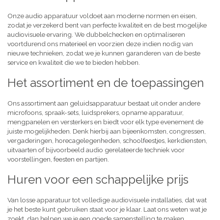
Onze audio apparatuur voldoet aan moderne normen en eisen,
zodat je verzekerd bent van perfecte kwaliteit en de best mogelijke
audiovisuele ervaring. We dubbelchecken en optimaliseren
voortdurend ons materieel en voorzien deze indien nodig van
nieuwe technieken, zodat we je kunnen garanderen van de beste
service en kwaliteit die we te bieden hebben.
Het assortiment en de toepassingen
Ons assortiment aan geluidsapparatuur bestaat uit onder andere
microfoons, spraak-sets, luidsprekers, opname apparatuur,
mengpanelen en versterkers en biedt voor elk type evenement de
juiste mogelijkheden. Denk hierbij aan bijeenkomsten, congressen,
vergaderingen, horecagelegenheden, schoolfeestjes, kerkdiensten,
uitvaarten of bijvoorbeeld audio gerelateerde techniek voor
voorstellingen, feesten en partijen.
Huren voor een schappelijke prijs
Van losse apparatuur tot volledige audiovisuele installaties, dat wat
je het beste kunt gebruiken staat voor je klaar. Laat ons weten wat je
zoekt, dan helpen we je een goede samenstelling te maken,