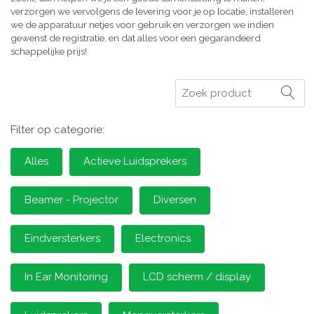
verzorgen we vervolgens de levering voor je op locatie, installeren
we de apparatuur netjes voor gebruik en verzorgen we indien
gewenst de registratie, en dat alles voor een gegarandeerd
schappelijke prijs!
Zoeken
Filter op categorie:
Alles
Actieve Luidsprekers
Beamer - Projector
Diversen
Eindversterkers
Electronics
In Ear Monitoring
LCD scherm / display