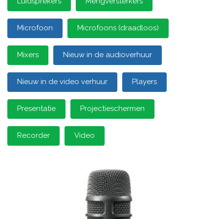
Luidsprekers
Mengversterkers
Microfoon
Microfoons (draadloos)
Mixers
Nieuw in de audioverhuur
Nieuw in de video verhuur
Players
Presentatie
Projectieschermen
Recorder
Video