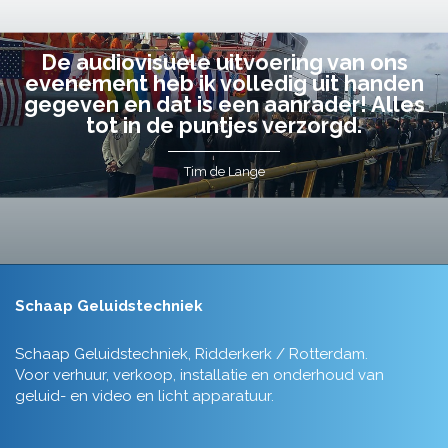
De audiovisuele uitvoering van ons
evenement heb ik volledig uit handen
gegeven en dat is een aanrader! Alles
tot in de puntjes verzorgd.
Tim de Lange
Schaap Geluidstechniek
Schaap Geluidstechniek, Ridderkerk / Rotterdam.
Voor verhuur, verkoop, installatie en onderhoud van
geluid- en video en licht apparatuur.