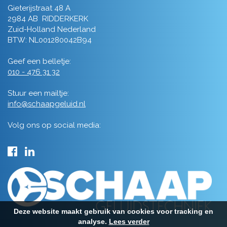
Gieterijstraat 48 A
2984 AB RIDDERKERK
Zuid-Holland Nederland
BTW: NL001280042B94
Geef een belletje:
010 - 476 31 32
Stuur een mailtje:
info@schaapgeluid.nl
Volg ons op social media:
Deze website maakt gebruik van cookies voor tracking en
analyse.
Lees verder