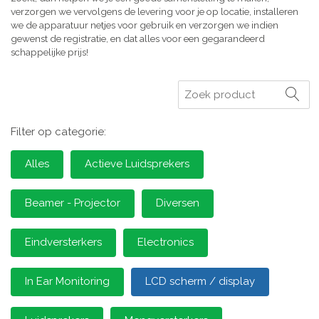
verzorgen we vervolgens de levering voor je op locatie, installeren
we de apparatuur netjes voor gebruik en verzorgen we indien
gewenst de registratie, en dat alles voor een gegarandeerd
schappelijke prijs!
Zoeken
Filter op categorie:
Alles
Actieve Luidsprekers
Beamer - Projector
Diversen
Eindversterkers
Electronics
In Ear Monitoring
LCD scherm / display