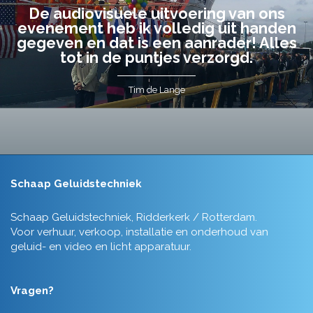
De audiovisuele uitvoering van ons
evenement heb ik volledig uit handen
gegeven en dat is een aanrader! Alles
tot in de puntjes verzorgd.
Tim de Lange
Schaap Geluidstechniek
Schaap Geluidstechniek, Ridderkerk / Rotterdam.
Voor verhuur, verkoop, installatie en onderhoud van
geluid- en video en licht apparatuur.
Vragen?