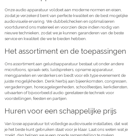
Onze audio apparatuur voldoet aan moderne normen en eisen,
zodat je verzekerd bent van perfecte kwaliteit en de best mogelijke
audiovisuele ervaring. We dubbelchecken en optimaliseren
voortdurend ons materieel en voorzien deze indien nodig van
nieuwe technieken, zodat we je kunnen garanderen van de beste
service en kwaliteit die we te bieden hebben.
Het assortiment en de toepassingen
Ons assortiment aan geluidsapparatuur bestaat uit onder andere
microfoons, spraak-sets, luidsprekers, opname apparatuur,
mengpanelen en versterkers en biedt voor elk type evenement de
juiste mogelijkheden. Denk hierbij aan bijeenkomsten, congressen,
vergaderingen, horecagelegenheden, schoolfeestjes, kerkdiensten,
uitvaarten of bijvoorbeeld audio gerelateerde techniek voor
voorstellingen, feesten en partijen.
Huren voor een schappelijke prijs
Van losse apparatuur tot volledige audiovisuele installaties, dat wat
je het beste kunt gebruiken staat voor je klaar. Laat ons weten wat je
zoekt, dan helpen we je een goede samenstelling te maken,