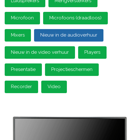
Luidsprekers
Mengversterkers
Microfoon
Microfoons (draadloos)
Mixers
Nieuw in de audioverhuur
Nieuw in de video verhuur
Players
Presentatie
Projectieschermen
Recorder
Video