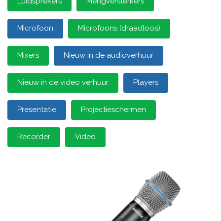
Luidsprekers
Mengversterkers
Microfoon
Microfoons (draadloos)
Mixers
Nieuw in de audioverhuur
Nieuw in de video verhuur
Players
Presentatie
Projectieschermen
Recorder
Video