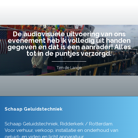
De audiovisuele uitvoering van ons
evenement heb ik volledig uit handen
gegeven en dat is een aanrader! Alles
tot in de puntjes verzorgd.
Tim de Lange
Schaap Geluidstechniek
Schaap Geluidstechniek, Ridderkerk / Rotterdam.
Voor verhuur, verkoop, installatie en onderhoud van
geluid- en video en licht apparatuur.