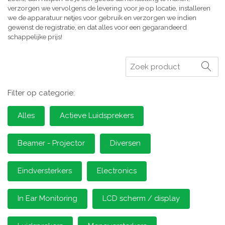
verzorgen we vervolgens de levering voor je op locatie, installeren
we de apparatuur netjes voor gebruik en verzorgen we indien
gewenst de registratie, en dat alles voor een gegarandeerd
schappelijke prijs!
Zoeken
Filter op categorie:
Alles
Actieve Luidsprekers
Beamer - Projector
Diversen
Eindversterkers
Electronics
In Ear Monitoring
LCD scherm / display