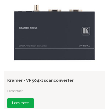
Kramer - VP504xl scanconverter
Presentatie
Lees meer