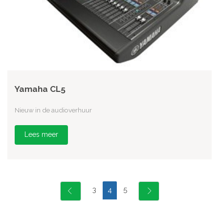
Yamaha CL5
Nieuw in de audioverhuur
Lees meer
3
5
4