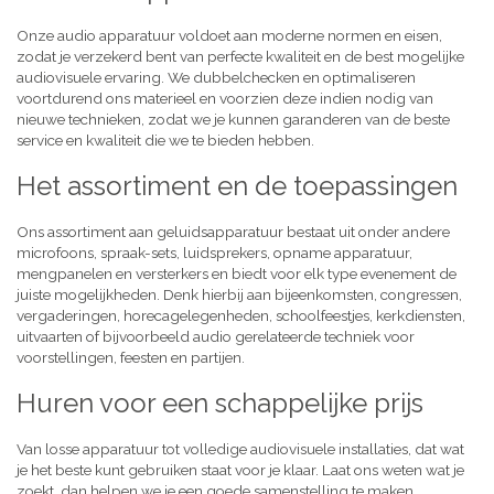
Onze audio apparatuur voldoet aan moderne normen en eisen,
zodat je verzekerd bent van perfecte kwaliteit en de best mogelijke
audiovisuele ervaring. We dubbelchecken en optimaliseren
voortdurend ons materieel en voorzien deze indien nodig van
nieuwe technieken, zodat we je kunnen garanderen van de beste
service en kwaliteit die we te bieden hebben.
Het assortiment en de toepassingen
Ons assortiment aan geluidsapparatuur bestaat uit onder andere
microfoons, spraak-sets, luidsprekers, opname apparatuur,
mengpanelen en versterkers en biedt voor elk type evenement de
juiste mogelijkheden. Denk hierbij aan bijeenkomsten, congressen,
vergaderingen, horecagelegenheden, schoolfeestjes, kerkdiensten,
uitvaarten of bijvoorbeeld audio gerelateerde techniek voor
voorstellingen, feesten en partijen.
Huren voor een schappelijke prijs
Van losse apparatuur tot volledige audiovisuele installaties, dat wat
je het beste kunt gebruiken staat voor je klaar. Laat ons weten wat je
zoekt, dan helpen we je een goede samenstelling te maken,