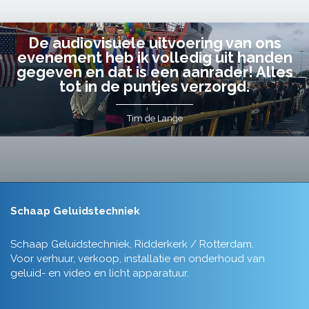
De audiovisuele uitvoering van ons
evenement heb ik volledig uit handen
gegeven en dat is een aanrader! Alles
tot in de puntjes verzorgd.
Tim de Lange
Schaap Geluidstechniek
Schaap Geluidstechniek, Ridderkerk / Rotterdam.
Voor verhuur, verkoop, installatie en onderhoud van
geluid- en video en licht apparatuur.