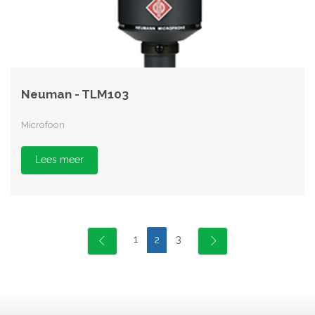
Neuman - TLM103
Microfoon
Lees meer
1
3
2