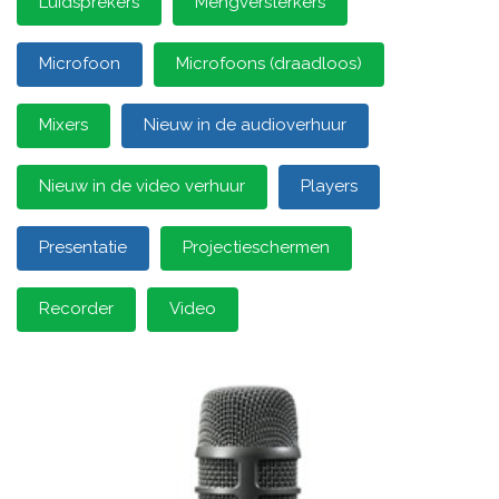
Luidsprekers
Mengversterkers
Microfoon
Microfoons (draadloos)
Mixers
Nieuw in de audioverhuur
Nieuw in de video verhuur
Players
Presentatie
Projectieschermen
Recorder
Video