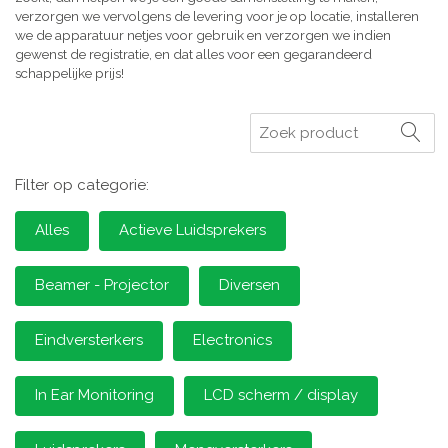
verzorgen we vervolgens de levering voor je op locatie, installeren
we de apparatuur netjes voor gebruik en verzorgen we indien
gewenst de registratie, en dat alles voor een gegarandeerd
schappelijke prijs!
Zoeken
Filter op categorie:
Alles
Actieve Luidsprekers
Beamer - Projector
Diversen
Eindversterkers
Electronics
In Ear Monitoring
LCD scherm / display