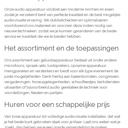
Onze audio apparatuur voldoet aan moderne normen en eisen,
zodat je verzekerd bent van perfecte kwaliteit en de best mogelijke
audiovisuele ervaring. We dubbelchecken en optimaliseren
voortdurend ons materieel en voorzien deze indien nodig van
nieuwe technieken, zodat we je kunnen garanderen van de beste
service en kwaliteit die we te bieden hebben.
Het assortiment en de toepassingen
Ons assortiment aan geluidsapparatuur bestaat uit onder andere
microfoons, spraak-sets, luidsprekers, opname apparatuur,
mengpanelen en versterkers en biedt voor elk type evenement de
juiste mogelijkheden. Denk hierbij aan bijeenkomsten, congressen,
vergaderingen, horecagelegenheden, schoolfeestjes, kerkdiensten,
uitvaarten of bijvoorbeeld audio gerelateerde techniek voor
voorstellingen, feesten en partijen.
Huren voor een schappelijke prijs
Van losse apparatuur tot volledige audiovisuele installaties, dat wat
je het beste kunt gebruiken staat voor je klaar. Laat ons weten wat je
zoekt, dan helpen we je een goede samenstelling te maken,