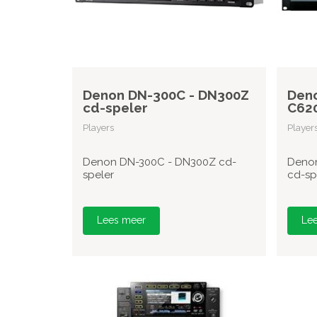
Denon DN-300C - DN300Z
Deno
cd-speler
C620
Players
Player
Denon DN-300C - DN300Z cd-
Denon
speler
cd-sp
Lees meer
Le