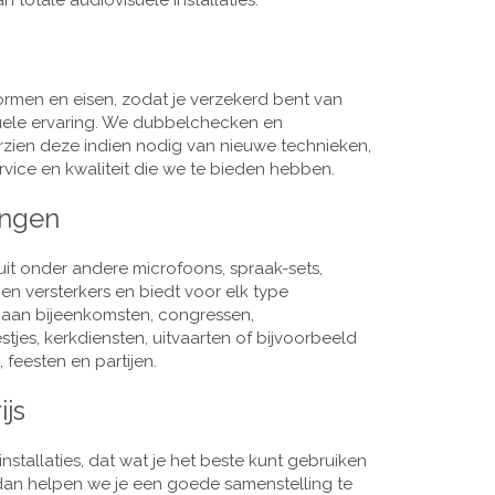
 totale audiovisuele installaties.
men en eisen, zodat je verzekerd bent van
suele ervaring. We dubbelchecken en
rzien deze indien nodig van nieuwe technieken,
vice en kwaliteit die we te bieden hebben.
ingen
it onder andere microfoons, spraak-sets,
n versterkers en biedt voor elk type
j aan bijeenkomsten, congressen,
es, kerkdiensten, uitvaarten of bijvoorbeeld
 feesten en partijen.
ijs
nstallaties, dat wat je het beste kunt gebruiken
, dan helpen we je een goede samenstelling te