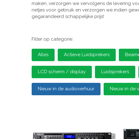
maken, verzorgen we vervolgens de levering voor
netjes voor gebruik en verzorgen we indien gewen
gegarandeerd schappelijke prijs!
Filter op categorie:
Alles
Actieve Luidsprekers
Beamer
LCD scherm / display
Luidsprekers
Nieuw in de audioverhuur
Nieuw in de 