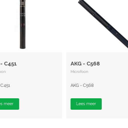
- C451
AKG - C568
oon
Microfoon
 C451
AKG - C568
es meer
Lees meer