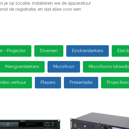
 je op locatie, installeren we de apparatuur
st de registratie, en dat alles voor een
 - Projector
Diversen
Eindversterkers
Elect
Mengversterkers
Microfoon
Microfoons (draadl
video verhuur
Players
Presentatie
Projectie