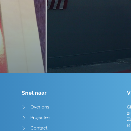
tot in de puntjes verzorgd.
Tim de Lange
Snel naar
V
Over ons
Gi
2
Projecten
Z
B
Contact