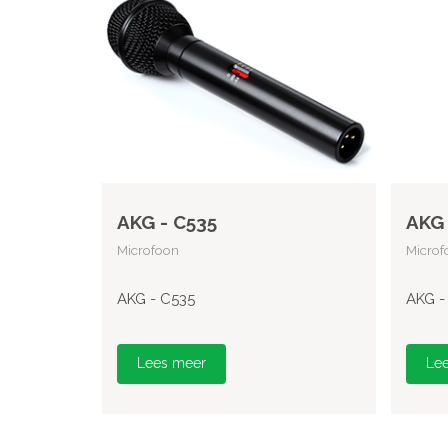
AKG - C535
AKG 
Microfoon
Microf
AKG - C535
AKG -
Lees meer
Le