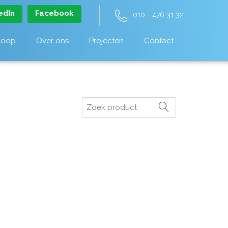
edIn
Facebook
010 - 476 31 32
koop
Over ons
Projecten
Contact
Zoeken