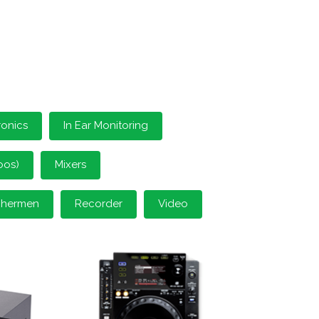
ronics
In Ear Monitoring
oos)
Mixers
schermen
Recorder
Video