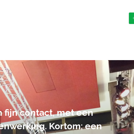
De audiovi
volledig uit 