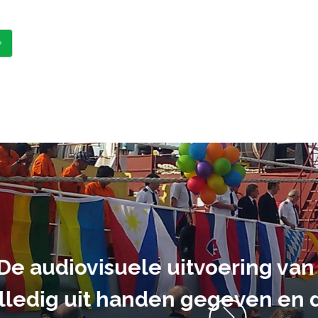
ment heb ik
anrader! Alles