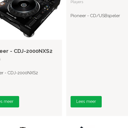
Players
Pioneer - CD/USBspeler
eer - CDJ-2000NXS2
s
er - CDJ-2000NXS2
es meer
Lees meer