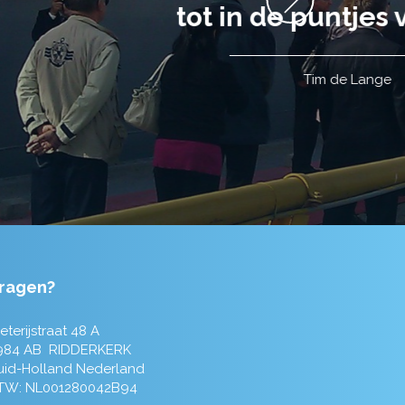
ragen?
eterijstraat 48 A
984 AB RIDDERKERK
uid-Holland Nederland
TW: NL001280042B94