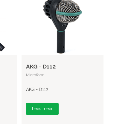
AKG - D112
Microfoon
AKG - D112
Lees meer