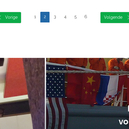
1
2
3
4
5
6
suele uitvoering van ons evene
handen gegeven en dat is een a