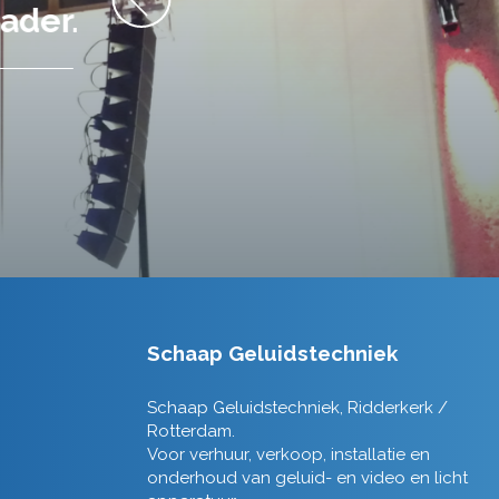
Schaap Geluidstechniek
Schaap Geluidstechniek, Ridderkerk /
Rotterdam.
Voor verhuur, verkoop, installatie en
onderhoud van geluid- en video en licht