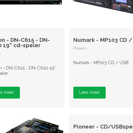
n - DN-C615 - DN-
Numark - MP103 CD /
 19" cd-speler
Players
s
Numark - MP103 CD / USB
 - DN-C615 - DN-C620 19"
eler
es meer
Lees meer
Pioneer - CD/USBspe