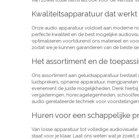
van zowel losse items als ook voor de verhuur van
Kwaliteitsapparatuur dat werkt
Onze audio apparatuur voldoet aan moderne nor
perfecte kwaliteit en de best mogelijke audiovi
optimaliseren voortdurend ons materieel en voo
zodat we je kunnen garanderen van de beste ser
Het assortiment en de toepass
Ons assortiment aan geluidsapparatuur bestaat u
luidsprekers, opname apparatuur, mengpanelen e
evenement de juiste mogelijkheden. Denk hierbi
vergaderingen, horecagelegenheden, schoolfeestj
audio gerelateerde techniek voor voorstellingen,
Huren voor een schappelijke pr
Van losse apparatuur tot volledige audiovisuele i
staat voor je klaar. Laat ons weten wat je zoekt